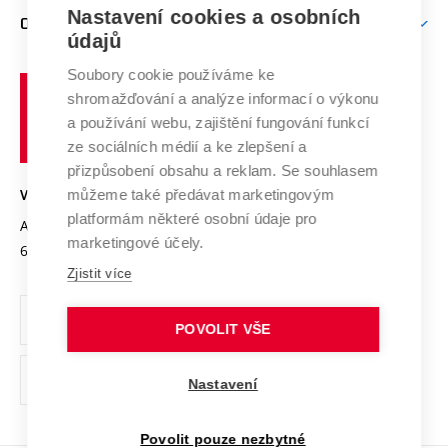
Zpracování osobních údajů uchazečů o studium
Firemní spolupráce
Mezinárodní vědecká rada
Nastavení cookies a osobních
O UNIVERZITĚ
Doktorské studium
Podpora podnikání
E-přihláška
údajů
Zahraniční spolupráce
Systém zajišťování kvality výzkumu
Profil univerzity
Spolupráce se školami
Soubory cookie používáme ke
Vysoké
Výzkumné infrastruktury
shromažďování a analýze informací o výkonu
Udržitelná univerzita
učení
Služby univerzity
Transfer znalostí
a používání webu, zajištění fungování funkcí
technické
Podnikavá univerzita / ContriBUTe
Mezinárodní dohody
ze sociálních médií a ke zlepšení a
Open Science
v
Bezpečná univerzita
přizpůsobení obsahu a reklam. Se souhlasem
Univerzitní sítě
Brně
Projekty
můžeme také předávat marketingovým
VYSOKÉ UČENÍ TECHNICKÉ V BRNĚ
Vyznamenání
platformám některé osobní údaje pro
Projekty ze strukturálních fondů
Antonínská 548/1
www.vut.cz
marketingové účely.
Organizační struktura
602 00 Brno
vut@vutbr.cz
Specifický výzkum
Zjistit více
Úřední deska
Ochrana osobních údajů
POVOLIT VŠE
(externí
Pracovní příležitosti
Nastavení
odkaz)
Podpora a rozvoj zaměstnanců a studujících
Povolit pouze nezbytné
Rovné příležitosti