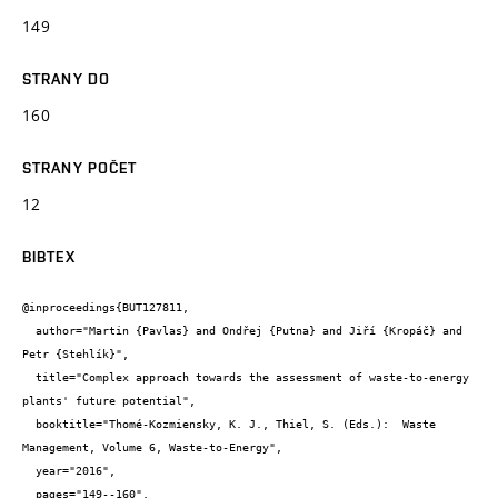
149
STRANY DO
160
STRANY POČET
12
BIBTEX
@inproceedings{BUT127811,

  author="Martin {Pavlas} and Ondřej {Putna} and Jiří {Kropáč} and 
Petr {Stehlík}",

  title="Complex approach towards the assessment of waste-to-energy 
plants' future potential",

  booktitle="Thomé-Kozmiensky, K. J., Thiel, S. (Eds.):  Waste 
Management, Volume 6, Waste-to-Energy",

  year="2016",

  pages="149--160",
