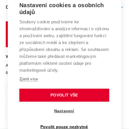
Zpracování osobních údajů uchazečů o studium
Firemní spolupráce
Nastavení cookies a osobních
Mezinárodní vědecká rada
O UNIVERZITĚ
Doktorské studium
Podpora podnikání
E-přihláška
údajů
Zahraniční spolupráce
Systém zajišťování kvality výzkumu
Profil univerzity
Soubory cookie používáme ke
Spolupráce se školami
Vysoké
Výzkumné infrastruktury
shromažďování a analýze informací o výkonu
Udržitelná univerzita
učení
Služby univerzity
Transfer znalostí
a používání webu, zajištění fungování funkcí
technické
Podnikavá univerzita / ContriBUTe
Mezinárodní dohody
ze sociálních médií a ke zlepšení a
Open Science
v
Bezpečná univerzita
přizpůsobení obsahu a reklam. Se souhlasem
Univerzitní sítě
Brně
Projekty
můžeme také předávat marketingovým
VYSOKÉ UČENÍ TECHNICKÉ V BRNĚ
Vyznamenání
platformám některé osobní údaje pro
Projekty ze strukturálních fondů
Antonínská 548/1
www.vut.cz
marketingové účely.
Organizační struktura
602 00 Brno
vut@vutbr.cz
Specifický výzkum
Zjistit více
Úřední deska
Ochrana osobních údajů
POVOLIT VŠE
(externí
Pracovní příležitosti
Nastavení
odkaz)
Podpora a rozvoj zaměstnanců a studujících
Povolit pouze nezbytné
Rovné příležitosti