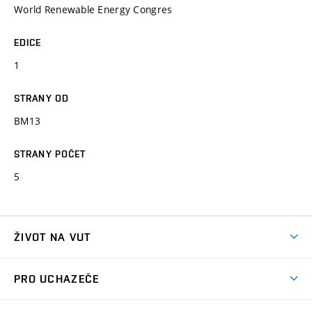
World Renewable Energy Congres
EDICE
1
STRANY OD
BM13
STRANY POČET
5
ŽIVOT NA VUT
Atmosféra VUT
PRO UCHAZEČE
Prostory školy
Proč na VUT