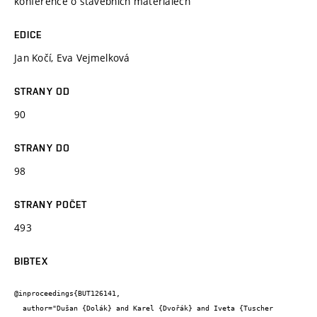
konference o stavebních materiálech
EDICE
Jan Kočí, Eva Vejmelková
STRANY OD
90
STRANY DO
98
STRANY POČET
493
BIBTEX
@inproceedings{BUT126141,

  author="Dušan {Dolák} and Karel {Dvořák} and Iveta {Tuscher 