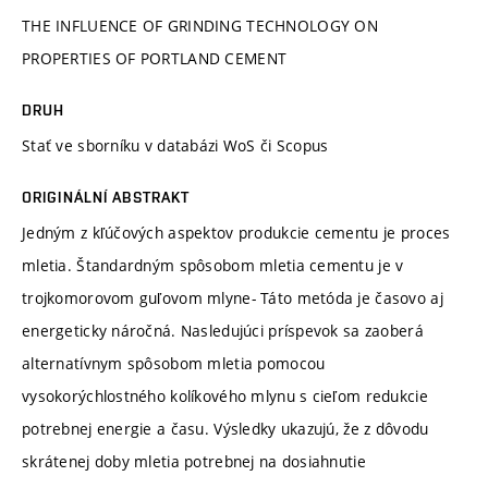
THE INFLUENCE OF GRINDING TECHNOLOGY ON
PROPERTIES OF PORTLAND CEMENT
DRUH
Stať ve sborníku v databázi WoS či Scopus
ORIGINÁLNÍ ABSTRAKT
Jedným z kľúčových aspektov produkcie cementu je proces
mletia. Štandardným spôsobom mletia cementu je v
trojkomorovom guľovom mlyne- Táto metóda je časovo aj
energeticky náročná. Nasledujúci príspevok sa zaoberá
alternatívnym spôsobom mletia pomocou
vysokorýchlostného kolíkového mlynu s cieľom redukcie
potrebnej energie a času. Výsledky ukazujú, že z dôvodu
skrátenej doby mletia potrebnej na dosiahnutie