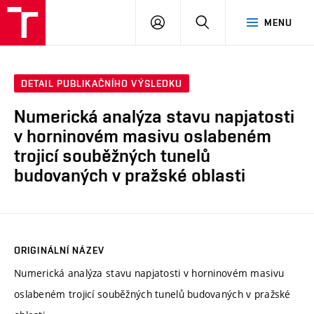
VUT
PŘIHLÁSIT
HLEDAT
MENU
SE
DETAIL PUBLIKAČNÍHO VÝSLEDKU
Numerická analýza stavu napjatosti
v horninovém masivu oslabeném
trojicí souběžných tunelů
budovaných v pražské oblasti
ORIGINÁLNÍ NÁZEV
Numerická analýza stavu napjatosti v horninovém masivu
oslabeném trojicí souběžných tunelů budovaných v pražské