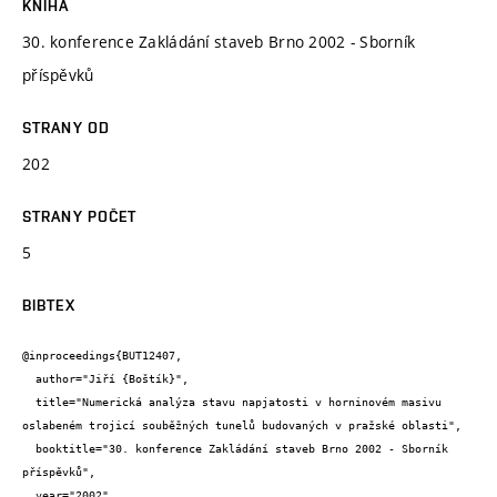
KNIHA
30. konference Zakládání staveb Brno 2002 - Sborník
příspěvků
STRANY OD
202
STRANY POČET
5
BIBTEX
@inproceedings{BUT12407,

  author="Jiří {Boštík}",

  title="Numerická analýza stavu napjatosti v horninovém masivu 
oslabeném trojicí souběžných tunelů budovaných v pražské oblasti",

  booktitle="30. konference Zakládání staveb Brno 2002 - Sborník 
příspěvků",

  year="2002",
