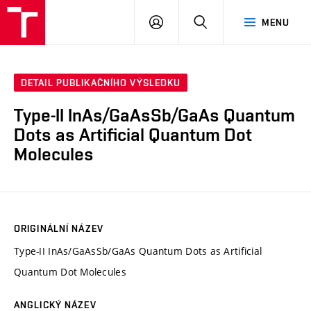
VUT
PŘIHLÁSIT
HLEDAT
MENU
SE
DETAIL PUBLIKAČNÍHO VÝSLEDKU
Type-II InAs/GaAsSb/GaAs Quantum
Dots as Artificial Quantum Dot
Molecules
ORIGINÁLNÍ NÁZEV
Type-II InAs/GaAsSb/GaAs Quantum Dots as Artificial
Quantum Dot Molecules
ANGLICKÝ NÁZEV