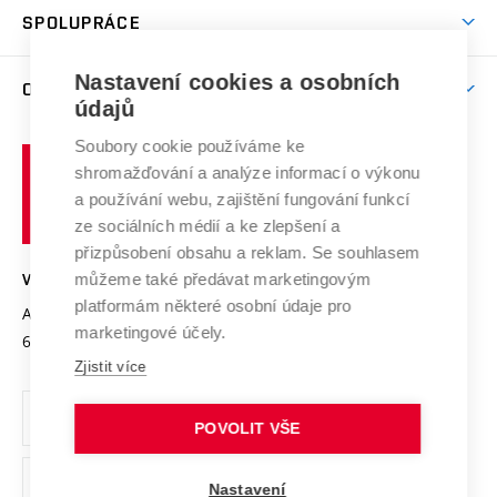
odkaz)
Věda a výzkum na VUT
Harmonogram akademického roku
Zpracování osobních údajů studentů
Sociální bezpečí
SPOLUPRÁCE
Celoživotní vzdělávání
Brno
Podpora excelence
Závěrečné práce
Studium bez bariér
Zpracování osobních údajů uchazečů o studium
Firemní spolupráce
Mezinárodní vědecká rada
Nastavení cookies a osobních
O UNIVERZITĚ
Doktorské studium
Podpora podnikání
E-přihláška
údajů
Zahraniční spolupráce
Systém zajišťování kvality výzkumu
Profil univerzity
Spolupráce se školami
Soubory cookie používáme ke
Vysoké
Výzkumné infrastruktury
shromažďování a analýze informací o výkonu
Udržitelná univerzita
učení
Služby univerzity
Transfer znalostí
a používání webu, zajištění fungování funkcí
technické
Podnikavá univerzita / ContriBUTe
Mezinárodní dohody
ze sociálních médií a ke zlepšení a
Open Science
v
Bezpečná univerzita
přizpůsobení obsahu a reklam. Se souhlasem
Univerzitní sítě
Brně
Projekty
můžeme také předávat marketingovým
VYSOKÉ UČENÍ TECHNICKÉ V BRNĚ
Vyznamenání
platformám některé osobní údaje pro
Projekty ze strukturálních fondů
Antonínská 548/1
www.vut.cz
marketingové účely.
Organizační struktura
602 00 Brno
vut@vutbr.cz
Specifický výzkum
Zjistit více
Úřední deska
Ochrana osobních údajů
POVOLIT VŠE
(externí
Pracovní příležitosti
Nastavení