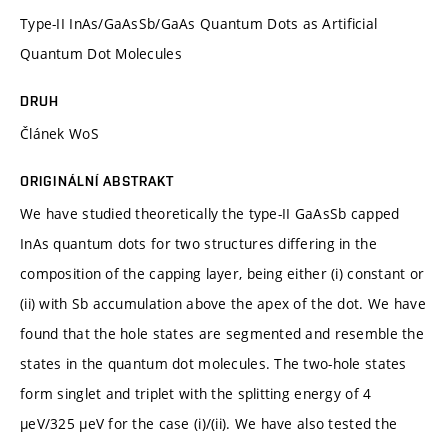
Type-II InAs/GaAsSb/GaAs Quantum Dots as Artificial
Quantum Dot Molecules
DRUH
Článek WoS
ORIGINÁLNÍ ABSTRAKT
We have studied theoretically the type-II GaAsSb capped
InAs quantum dots for two structures differing in the
composition of the capping layer, being either (i) constant or
(ii) with Sb accumulation above the apex of the dot. We have
found that the hole states are segmented and resemble the
states in the quantum dot molecules. The two-hole states
form singlet and triplet with the splitting energy of 4
µeV/325 µeV for the case (i)/(ii). We have also tested the