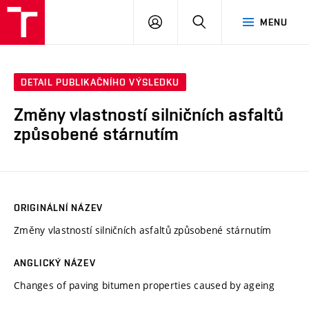
VUT
PŘIHLÁSIT
HLEDAT
MENU
SE
DETAIL PUBLIKAČNÍHO VÝSLEDKU
Změny vlastností silničních asfaltů
způsobené stárnutím
ORIGINÁLNÍ NÁZEV
Změny vlastností silničních asfaltů způsobené stárnutím
ANGLICKÝ NÁZEV
Changes of paving bitumen properties caused by ageing