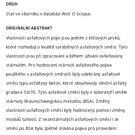
DRUH
Stať ve sborníku v databázi WoS či Scopus
ORIGINÁLNÍ ABSTRAKT
Vlastnosti asfaltových pojiv jsou jedním z klíčových prvků,
které rozhodují o kvalitě vyráběných asfaltových směsí. Tyto
vlastnosti jsou při zpracování a během užívání ovlivňovány
stárnutím. Pro hodnocení stárnutí asfaltového pojiva
použitého v asfaltových směsích byly odebrány asfaltové
směsi typu asfaltový beton, které obsahovaly silniční asfalty
gradace 50/70. Tyto asfaltové směsi byly v laboratoři uměle
stárnuty Braunschweigskou metodou (BSA). Změny
vlastností asfaltových směsí byly hodnoceny pomocí změny
modulů tuhosti. Z nezestárnutých asfaltových směsí i ze
směsí po BSA byla zpětně získána pojiva pro provedení