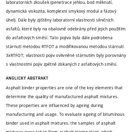
laboratorních zkoušek (penetrace jehlou, bod měknutí,
dynamická viskozita, komplexní smykový modul a fázový
úhel). Dále byly zjištěny laboratorní vlastnosti silničních
asfaltů, které byly na obalovně odebrány před jejich použitím
do asfaltových směsí. Tato pojiva byla dále podrobena
stárnutí metodou RTFOT a modifikovanou metodou stárnutí
3xRTFOT; vlastnosti pojiv ovlivněné stárnutím byly porovnány
s vlastnostmi pojiv zpětně získaných z asfaltových směsí.
ANGLICKÝ ABSTRAKT
Asphalt binder properties are one of the key elements that
determine the quality of manufactured asphalt mixtures.
These properties are influenced by ageing during
manufacturing and usage. To evaluate ageing of bituminous
binder used in asphalt mixtures, the samples of asphalt
mixtures were taken from asphalt mixing plant, which