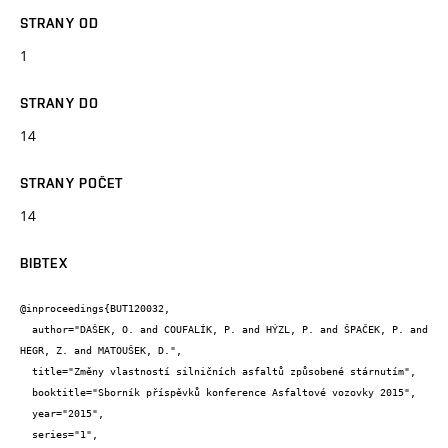
STRANY OD
1
STRANY DO
14
STRANY POČET
14
BIBTEX
@inproceedings{BUT120032,

  author="DAŠEK, O. and COUFALÍK, P. and HÝZL, P. and ŠPAČEK, P. and 
HEGR, Z. and MATOUŠEK, D.",

  title="Změny vlastností silničních asfaltů způsobené stárnutím",

  booktitle="Sborník příspěvků konference Asfaltové vozovky 2015",

  year="2015",

  series="1",
