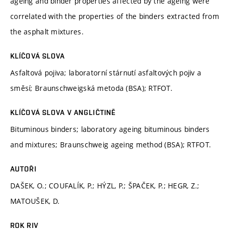
ageing and binder properties affected by the ageing were
correlated with the properties of the binders extracted from
the asphalt mixtures.
KLÍČOVÁ SLOVA
Asfaltová pojiva; laboratorní stárnutí asfaltových pojiv a
směsí; Braunschweigská metoda (BSA); RTFOT.
KLÍČOVÁ SLOVA V ANGLIČTINĚ
Bituminous binders; laboratory ageing bituminous binders
and mixtures; Braunschweig ageing method (BSA); RTFOT.
AUTOŘI
DAŠEK, O.; COUFALÍK, P.; HÝZL, P.; ŠPAČEK, P.; HEGR, Z.;
MATOUŠEK, D.
ROK RIV