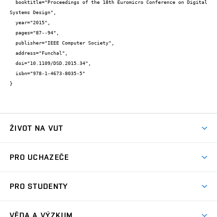
  booktitle="Proceedings of the 18th Euromicro Conference on Digital 
Systems Design",

  year="2015",

  pages="87--94",

  publisher="IEEE Computer Society",

  address="Funchal",

  doi="10.1109/DSD.2015.34",

  isbn="978-1-4673-8035-5"

}
ŽIVOT NA VUT
Atmosféra VUT
PRO UCHAZEČE
Prostory školy
Proč na VUT
Koleje
PRO STUDENTY
Studijní programy
Stravování
Předměty
Studijní předpisy
Studium a stáže v zahraničí
Stipendia
Dny otevřených dveří
VĚDA A VÝZKUM
Sport na VUT