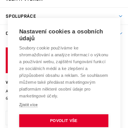
(externí
Studijní programy
Poplatky za studium
Uznání zahraničního vzdělání
Knihovny
Aktivity pro juniory
Studentský život
odkaz)
Věda a výzkum na VUT
Harmonogram akademického roku
Zpracování osobních údajů studentů
Sociální bezpečí
SPOLUPRÁCE
Celoživotní vzdělávání
Brno
Podpora excelence
Závěrečné práce
Studium bez bariér
Zpracování osobních údajů uchazečů o studium
Firemní spolupráce
Nastavení cookies a osobních
Mezinárodní vědecká rada
O UNIVERZITĚ
Doktorské studium
Podpora podnikání
E-přihláška
údajů
Zahraniční spolupráce
Systém zajišťování kvality výzkumu
Profil univerzity
Soubory cookie používáme ke
Spolupráce se školami
Vysoké
Výzkumné infrastruktury
shromažďování a analýze informací o výkonu
Udržitelná univerzita
učení
Služby univerzity
Transfer znalostí
a používání webu, zajištění fungování funkcí
technické
Podnikavá univerzita / ContriBUTe
Mezinárodní dohody
ze sociálních médií a ke zlepšení a
Open Science
v
Bezpečná univerzita
přizpůsobení obsahu a reklam. Se souhlasem
Univerzitní sítě
Brně
Projekty
můžeme také předávat marketingovým
VYSOKÉ UČENÍ TECHNICKÉ V BRNĚ
Vyznamenání
platformám některé osobní údaje pro
Projekty ze strukturálních fondů
Antonínská 548/1
www.vut.cz
marketingové účely.
Organizační struktura
602 00 Brno
vut@vutbr.cz
Specifický výzkum
Zjistit více
Úřední deska
Ochrana osobních údajů
POVOLIT VŠE