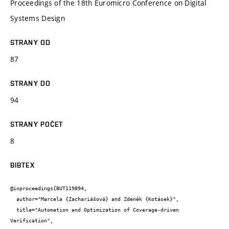
Proceedings of the 18th Euromicro Conference on Digital
Systems Design
STRANY OD
87
STRANY DO
94
STRANY POČET
8
BIBTEX
@inproceedings{BUT119894,

  author="Marcela {Zachariášová} and Zdeněk {Kotásek}",

  title="Automation and Optimization of Coverage-driven 
Verification",
