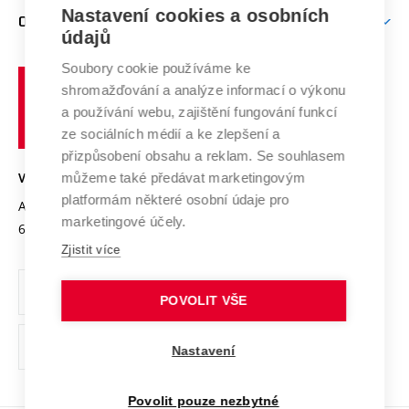
Zpracování osobních údajů uchazečů o studium
Firemní spolupráce
Mezinárodní vědecká rada
Nastavení cookies a osobních
O UNIVERZITĚ
Doktorské studium
Podpora podnikání
E-přihláška
údajů
Zahraniční spolupráce
Systém zajišťování kvality výzkumu
Profil univerzity
Spolupráce se školami
Soubory cookie používáme ke
Vysoké
Výzkumné infrastruktury
shromažďování a analýze informací o výkonu
Udržitelná univerzita
učení
Služby univerzity
Transfer znalostí
a používání webu, zajištění fungování funkcí
technické
Podnikavá univerzita / ContriBUTe
Mezinárodní dohody
ze sociálních médií a ke zlepšení a
Open Science
v
Bezpečná univerzita
přizpůsobení obsahu a reklam. Se souhlasem
Univerzitní sítě
Brně
Projekty
můžeme také předávat marketingovým
VYSOKÉ UČENÍ TECHNICKÉ V BRNĚ
Vyznamenání
platformám některé osobní údaje pro
Projekty ze strukturálních fondů
Antonínská 548/1
www.vut.cz
marketingové účely.
Organizační struktura
602 00 Brno
vut@vutbr.cz
Specifický výzkum
Zjistit více
Úřední deska
Ochrana osobních údajů
POVOLIT VŠE
(externí
Pracovní příležitosti
Nastavení
odkaz)
Podpora a rozvoj zaměstnanců a studujících
Povolit pouze nezbytné
Rovné příležitosti