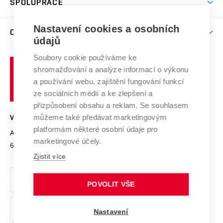
SPOLUPRÁCE
Celoživotní vzdělávání
Brno
Podpora excelence
Závěrečné práce
Studium bez bariér
Zpracování osobních údajů uchazečů o studium
Firemní spolupráce
Nastavení cookies a osobních
Mezinárodní vědecká rada
O UNIVERZITĚ
Doktorské studium
Podpora podnikání
E-přihláška
údajů
Zahraniční spolupráce
Systém zajišťování kvality výzkumu
Profil univerzity
Soubory cookie používáme ke
Spolupráce se školami
Vysoké
Výzkumné infrastruktury
shromažďování a analýze informací o výkonu
Udržitelná univerzita
učení
Služby univerzity
Transfer znalostí
a používání webu, zajištění fungování funkcí
technické
Podnikavá univerzita / ContriBUTe
Mezinárodní dohody
ze sociálních médií a ke zlepšení a
Open Science
v
Bezpečná univerzita
přizpůsobení obsahu a reklam. Se souhlasem
Univerzitní sítě
Brně
Projekty
můžeme také předávat marketingovým
VYSOKÉ UČENÍ TECHNICKÉ V BRNĚ
Vyznamenání
platformám některé osobní údaje pro
Projekty ze strukturálních fondů
Antonínská 548/1
www.vut.cz
marketingové účely.
Organizační struktura
602 00 Brno
vut@vutbr.cz
Specifický výzkum
Zjistit více
Úřední deska
Ochrana osobních údajů
POVOLIT VŠE
(externí
Pracovní příležitosti
Nastavení
odkaz)