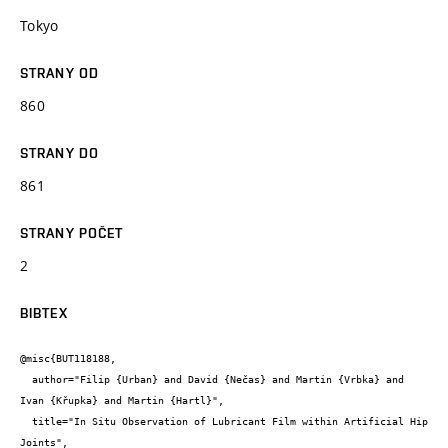
Tokyo
STRANY OD
860
STRANY DO
861
STRANY POČET
2
BIBTEX
@misc{BUT118188,

  author="Filip {Urban} and David {Nečas} and Martin {Vrbka} and 
Ivan {Křupka} and Martin {Hartl}",

  title="In Situ Observation of Lubricant Film within Artificial Hip 
Joints",
