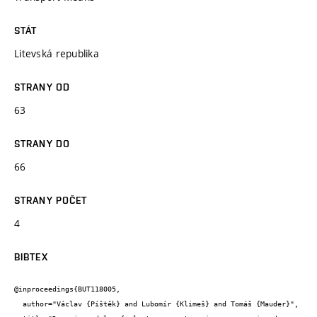
STÁT
Litevská republika
STRANY OD
63
STRANY DO
66
STRANY POČET
4
BIBTEX
@inproceedings{BUT118005,

  author="Václav {Píštěk} and Lubomír {Klimeš} and Tomáš {Mauder}",
