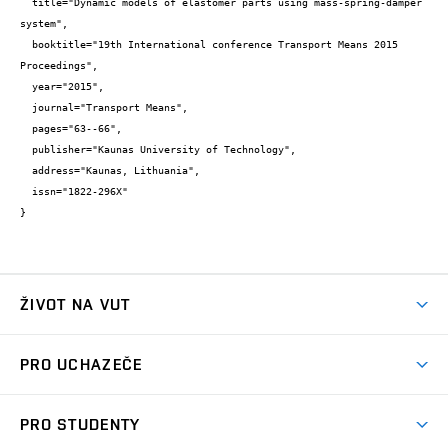
  title="Dynamic models of elastomer parts using mass-spring-damper 
system",

  booktitle="19th International conference Transport Means 2015 
Proceedings",

  year="2015",

  journal="Transport Means",

  pages="63--66",

  publisher="Kaunas University of Technology",

  address="Kaunas, Lithuania",

  issn="1822-296X"

}
ŽIVOT NA VUT
Atmosféra VUT
PRO UCHAZEČE
Prostory školy
Proč na VUT
Koleje
PRO STUDENTY
Studijní programy