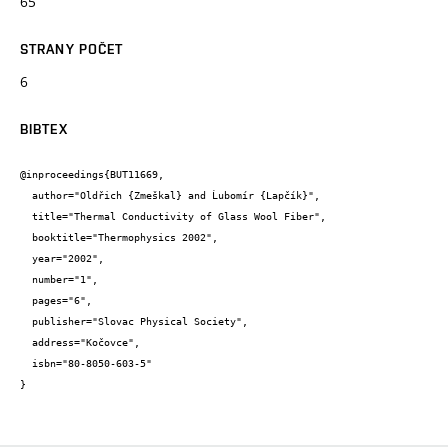
65
STRANY POČET
6
BIBTEX
@inproceedings{BUT11669,

  author="Oldřich {Zmeškal} and Ĺubomír {Lapčík}",

  title="Thermal Conductivity of Glass Wool Fiber",

  booktitle="Thermophysics 2002",

  year="2002",

  number="1",

  pages="6",

  publisher="Slovac Physical Society",

  address="Kočovce",

  isbn="80-8050-603-5"

}