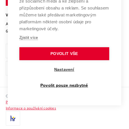
Mezinárodní dohody
ze sociálních médií a ke zlepšení a
Open Science
v
Bezpečná univerzita
přizpůsobení obsahu a reklam. Se souhlasem
Univerzitní sítě
Brně
Projekty
můžeme také předávat marketingovým
VYSOKÉ UČENÍ TECHNICKÉ V BRNĚ
Vyznamenání
platformám některé osobní údaje pro
Projekty ze strukturálních fondů
Antonínská 548/1
www.vut.cz
marketingové účely.
Organizační struktura
602 00 Brno
vut@vutbr.cz
Specifický výzkum
Zjistit více
Úřední deska
Ochrana osobních údajů
POVOLIT VŠE
(externí
Pracovní příležitosti
Nastavení
odkaz)
Podpora a rozvoj zaměstnanců a studujících
Povolit pouze nezbytné
Rovné příležitosti
Copyright © 2026 VUT
Sociální bezpečí
Prohlášení o přístupnosti
HR Award
Informace o používání cookies
Kontakty