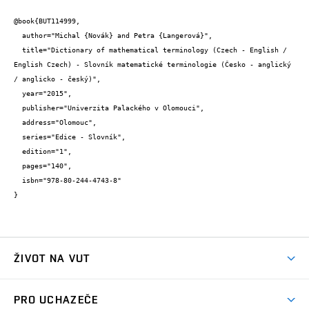
@book{BUT114999,

  author="Michal {Novák} and Petra {Langerová}",

  title="Dictionary of mathematical terminology (Czech - English / 
English Czech) - Slovník matematické terminologie (Česko - anglický 
/ anglicko - český)",

  year="2015",

  publisher="Univerzita Palackého v Olomouci",

  address="Olomouc",

  series="Edice - Slovník",

  edition="1",

  pages="140",

  isbn="978-80-244-4743-8"

}
ŽIVOT NA VUT
Atmosféra VUT
PRO UCHAZEČE