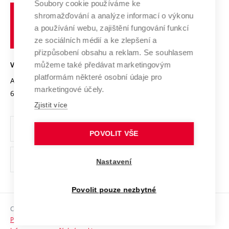
Soubory cookie používáme ke
Spolupráce se školami
Vysoké
Výzkumné infrastruktury
shromažďování a analýze informací o výkonu
Udržitelná univerzita
učení
Služby univerzity
Transfer znalostí
a používání webu, zajištění fungování funkcí
technické
Podnikavá univerzita / ContriBUTe
Mezinárodní dohody
ze sociálních médií a ke zlepšení a
Open Science
v
Bezpečná univerzita
přizpůsobení obsahu a reklam. Se souhlasem
Univerzitní sítě
Brně
Projekty
můžeme také předávat marketingovým
VYSOKÉ UČENÍ TECHNICKÉ V BRNĚ
Vyznamenání
platformám některé osobní údaje pro
Projekty ze strukturálních fondů
Antonínská 548/1
www.vut.cz
marketingové účely.
Organizační struktura
602 00 Brno
vut@vutbr.cz
Specifický výzkum
Zjistit více
Úřední deska
Ochrana osobních údajů
POVOLIT VŠE
(externí
Pracovní příležitosti
Nastavení
odkaz)
Podpora a rozvoj zaměstnanců a studujících
Povolit pouze nezbytné
Rovné příležitosti
Copyright © 2026 VUT
Sociální bezpečí
Prohlášení o přístupnosti
HR Award