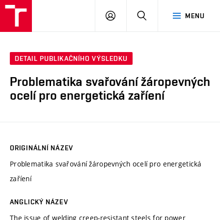
VUT
PŘIHLÁSIT
HLEDAT
MENU
SE
DETAIL PUBLIKAČNÍHO VÝSLEDKU
Problematika svařování žáropevných
ocelí pro energetická zaříení
ORIGINÁLNÍ NÁZEV
Problematika svařování žáropevných ocelí pro energetická
zaříení
ANGLICKÝ NÁZEV
The issue of welding creep-resistant steels for power