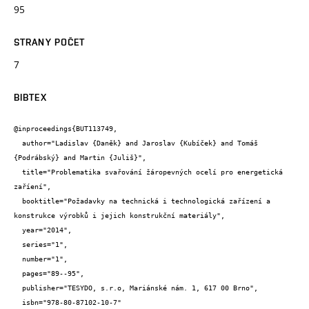
95
STRANY POČET
7
BIBTEX
@inproceedings{BUT113749,

  author="Ladislav {Daněk} and Jaroslav {Kubíček} and Tomáš 
{Podrábský} and Martin {Juliš}",

  title="Problematika svařování žáropevných ocelí pro energetická 
zaříení",

  booktitle="Požadavky na technická i technologická zařízení a 
konstrukce výrobků i jejich konstrukční materiály",

  year="2014",

  series="1",

  number="1",

  pages="89--95",

  publisher="TESYDO, s.r.o, Mariánské nám. 1, 617 00 Brno",

  isbn="978-80-87102-10-7"
