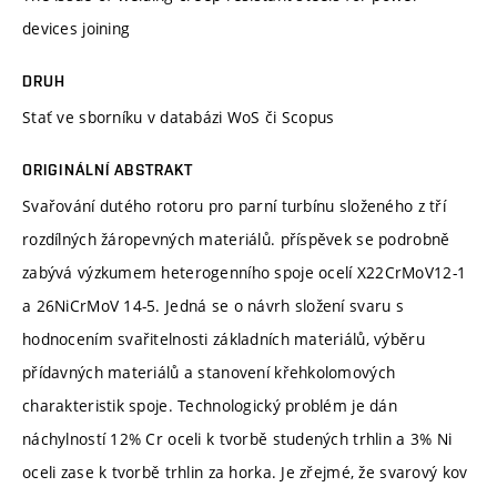
devices joining
DRUH
Stať ve sborníku v databázi WoS či Scopus
ORIGINÁLNÍ ABSTRAKT
Svařování dutého rotoru pro parní turbínu složeného z tří
rozdílných žáropevných materiálů. příspěvek se podrobně
zabývá výzkumem heterogenního spoje ocelí X22CrMoV12-1
a 26NiCrMoV 14-5. Jedná se o návrh složení svaru s
hodnocením svařitelnosti základních materiálů, výběru
přídavných materiálů a stanovení křehkolomových
charakteristik spoje. Technologický problém je dán
náchylností 12% Cr oceli k tvorbě studených trhlin a 3% Ni
oceli zase k tvorbě trhlin za horka. Je zřejmé, že svarový kov