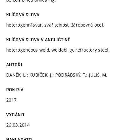
KLÍČOVÁ SLOVA
heterogenní svar, svařitelnost, žáropevná ocel.
KLÍČOVÁ SLOVA V ANGLIČTINĚ
heterogeneous weld, weldability, refractory steel.
AUTOŘI
DANĚK, L.; KUBÍČEK, J.; PODRÁBSKÝ, T.; JULIŠ, M.
ROK RIV
2017
VYDÁNO
26.03.2014
NAKLADATEL