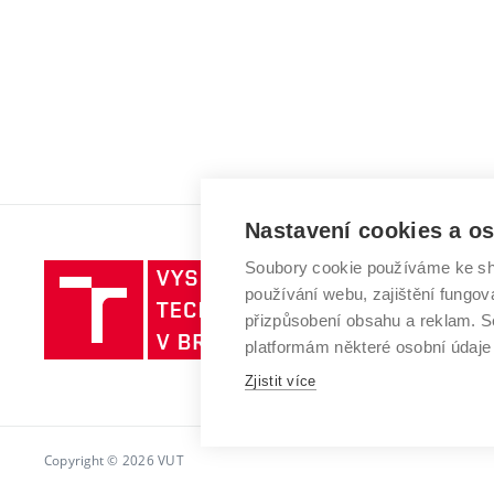
Nastavení cookies a o
Soubory cookie používáme ke sh
Vysoké
používání webu, zajištění fungová
učení
přizpůsobení obsahu a reklam.
technické
platformám některé osobní údaje
v
Brně
Zjistit více
Copyright © 2026 VUT