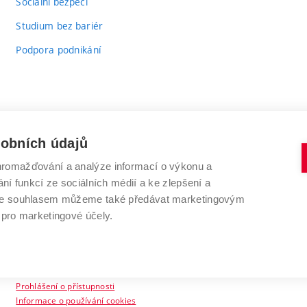
Sociální bezpečí
Studium bez bariér
Podpora podnikání
sobních údajů
romažďování a analýze informací o výkonu a
VYSOKÉ UČENÍ TECHNICKÉ V BRNĚ
ní funkcí ze sociálních médií a ke zlepšení a
Antonínská 548/1
www.vut.cz
 Se souhlasem můžeme také předávat marketingovým
602 00 Brno
vut@vutbr.cz
 pro marketingové účely.
Prohlášení o přístupnosti
Informace o používání cookies