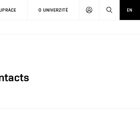
PŘIHLÁSIT
HLEDAT
UPRÁCE
O UNIVERZITĚ
EN
SE
ontacts