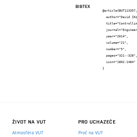
BIBTEX
@article{BUT113357,
  author="David {Košťál} and Petr {Šperka} and Martin {Hartl}",

  title="Controlling and Measuring Starvation Severity in EHL Contacts",

  journal="Engineering Mechanics",

  year="2014",

  volume="21",

  number="5",

  pages="321--328",

  issn="1802-1484"

}
ŽIVOT NA VUT
PRO UCHAZEČE
Atmosféra VUT
Proč na VUT