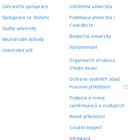
Zahraniční spolupráce
Udržitelná univerzita
Spolupráce se školami
Podnikavá univerzita /
ContriBUTe
Služby univerzity
Bezpečná univerzita
Mezinárodní dohody
Vyznamenání
Univerzitní sítě
Organizační struktura
Úřední deska
Ochrana osobních údajů
(externí
Pracovní příležitosti
odkaz)
Podpora a rozvoj
zaměstnanců a studujících
Rovné příležitosti
Sociální bezpečí
HR Award