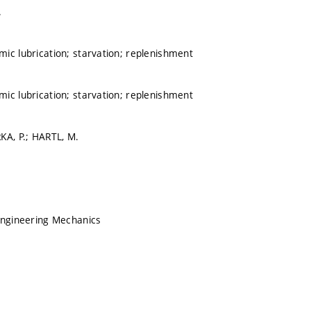
.
ic lubrication; starvation; replenishment
ic lubrication; starvation; replenishment
KA, P.; HARTL, M.
Engineering Mechanics