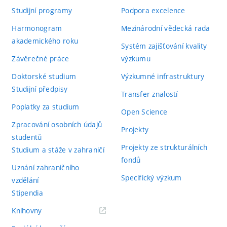
Studijní programy
Podpora excelence
Harmonogram
Mezinárodní vědecká rada
akademického roku
Systém zajišťování kvality
Závěrečné práce
výzkumu
Doktorské studium
Výzkumné infrastruktury
Studijní předpisy
Transfer znalostí
Poplatky za studium
Open Science
Zpracování osobních údajů
Projekty
studentů
Projekty ze strukturálních
Studium a stáže v zahraničí
fondů
Uznání zahraničního
Specifický výzkum
vzdělání
Stipendia
(externí
Knihovny
odkaz)