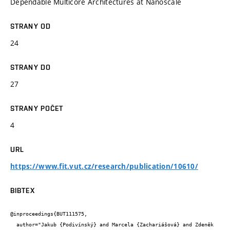
Dependable Multicore Architectures at Nanoscale
STRANY OD
24
STRANY DO
27
STRANY POČET
4
URL
https://www.fit.vut.cz/research/publication/10610/
BIBTEX
@inproceedings{BUT111575,

  author="Jakub {Podivínský} and Marcela {Zachariášová} and Zdeněk 