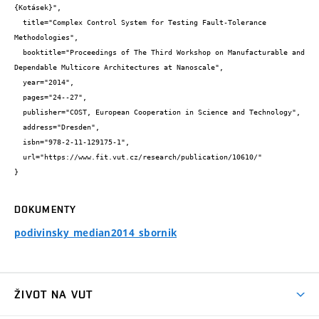
{Kotásek}",

  title="Complex Control System for Testing Fault-Tolerance 
Methodologies",

  booktitle="Proceedings of The Third Workshop on Manufacturable and 
Dependable Multicore Architectures at Nanoscale",

  year="2014",

  pages="24--27",

  publisher="COST, European Cooperation in Science and Technology",

  address="Dresden",

  isbn="978-2-11-129175-1",

  url="https://www.fit.vut.cz/research/publication/10610/"

}
DOKUMENTY
podivinsky_median2014_sbornik
ŽIVOT NA VUT