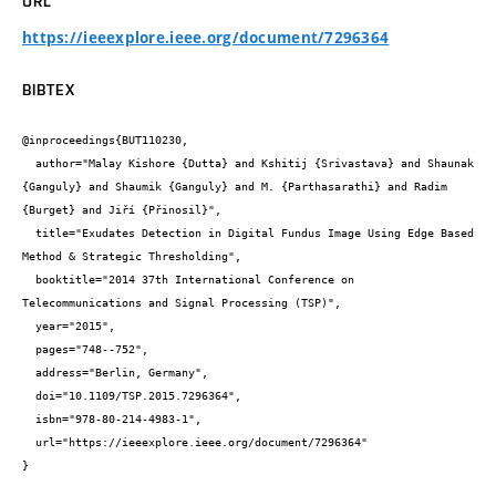
URL
https://ieeexplore.ieee.org/document/7296364
BIBTEX
@inproceedings{BUT110230,

  author="Malay Kishore {Dutta} and Kshitij {Srivastava} and Shaunak 
{Ganguly} and Shaumik {Ganguly} and M. {Parthasarathi} and Radim 
{Burget} and Jiří {Přinosil}",

  title="Exudates Detection in Digital Fundus Image Using Edge Based 
Method & Strategic Thresholding",

  booktitle="2014 37th International Conference on 
Telecommunications and Signal Processing (TSP)",

  year="2015",

  pages="748--752",

  address="Berlin, Germany",

  doi="10.1109/TSP.2015.7296364",

  isbn="978-80-214-4983-1",

  url="https://ieeexplore.ieee.org/document/7296364"

}