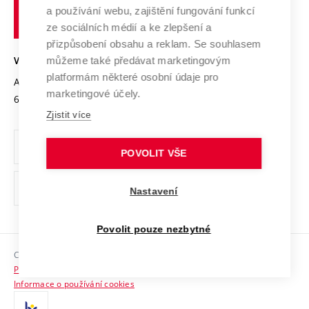
učení
Služby univerzity
Transfer znalostí
a používání webu, zajištění fungování funkcí
technické
Podnikavá univerzita / ContriBUTe
Mezinárodní dohody
ze sociálních médií a ke zlepšení a
Open Science
v
Bezpečná univerzita
přizpůsobení obsahu a reklam. Se souhlasem
Univerzitní sítě
Brně
Projekty
můžeme také předávat marketingovým
VYSOKÉ UČENÍ TECHNICKÉ V BRNĚ
Vyznamenání
platformám některé osobní údaje pro
Projekty ze strukturálních fondů
Antonínská 548/1
www.vut.cz
marketingové účely.
Organizační struktura
602 00 Brno
vut@vutbr.cz
Specifický výzkum
Zjistit více
Úřední deska
Ochrana osobních údajů
POVOLIT VŠE
(externí
Pracovní příležitosti
Nastavení
odkaz)
Podpora a rozvoj zaměstnanců a studujících
Povolit pouze nezbytné
Rovné příležitosti
Copyright © 2026 VUT
Sociální bezpečí
Prohlášení o přístupnosti
HR Award
Informace o používání cookies