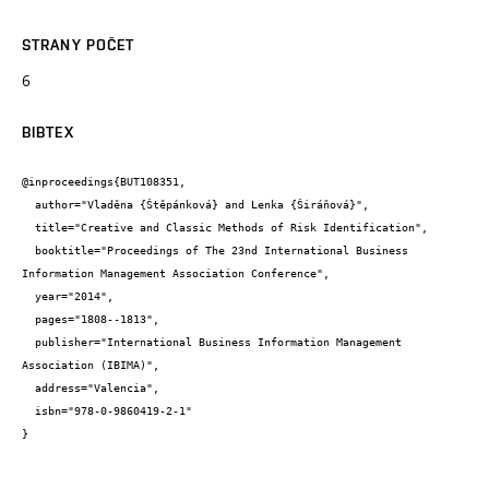
STRANY POČET
6
BIBTEX
@inproceedings{BUT108351,

  author="Vladěna {Štěpánková} and Lenka {Širáňová}",

  title="Creative and Classic Methods of Risk Identification",

  booktitle="Proceedings of The 23nd International Business 
Information Management Association Conference",

  year="2014",

  pages="1808--1813",

  publisher="International Business Information Management 
Association (IBIMA)",

  address="Valencia",

  isbn="978-0-9860419-2-1"

}