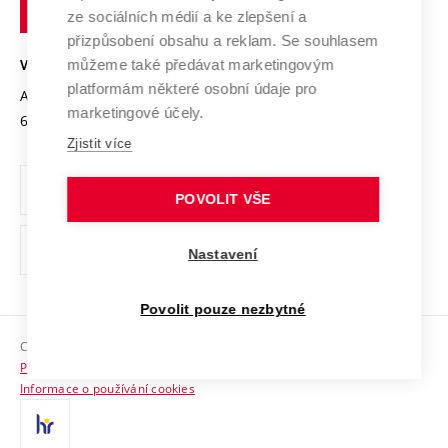
technické
Podnikavá univerzita / ContriBUTe
Mezinárodní dohody
ze sociálních médií a ke zlepšení a
Open Science
v
Bezpečná univerzita
přizpůsobení obsahu a reklam. Se souhlasem
Univerzitní sítě
Brně
Projekty
můžeme také předávat marketingovým
VYSOKÉ UČENÍ TECHNICKÉ V BRNĚ
Vyznamenání
platformám některé osobní údaje pro
Projekty ze strukturálních fondů
Antonínská 548/1
www.vut.cz
marketingové účely.
Organizační struktura
602 00 Brno
vut@vutbr.cz
Specifický výzkum
Zjistit více
Úřední deska
Ochrana osobních údajů
POVOLIT VŠE
(externí
Pracovní příležitosti
Nastavení
odkaz)
Podpora a rozvoj zaměstnanců a studujících
Povolit pouze nezbytné
Rovné příležitosti
Copyright © 2026 VUT
Sociální bezpečí
Prohlášení o přístupnosti
HR Award
Informace o používání cookies
Kontakty