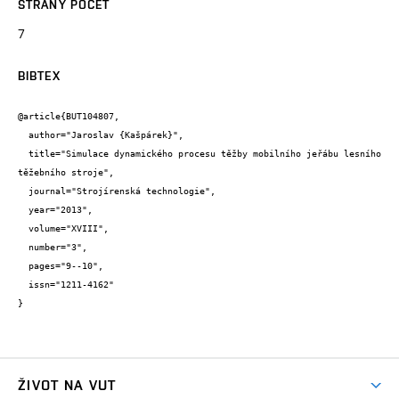
STRANY POČET
7
BIBTEX
@article{BUT104807,

  author="Jaroslav {Kašpárek}",

  title="Simulace dynamického procesu těžby mobilního jeřábu lesního 
těžebního stroje",

  journal="Strojírenská technologie",

  year="2013",

  volume="XVIII",

  number="3",

  pages="9--10",

  issn="1211-4162"

}
ŽIVOT NA VUT