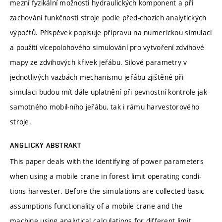
mezní fyzikální možnosti hydraulických komponent a při
zachování funkčnosti stroje podle před-chozích analytických
výpočtů. Příspěvek popisuje přípravu na numerickou simulaci
a použití vícepolohového simulování pro vytvoření zdvihové
mapy ze zdvihových křivek jeřábu. Silové parametry v
jednotlivých vazbách mechanismu jeřábu zjištěné při
simulaci budou mít dále uplatnění při pevnostní kontrole jak
samotného mobil-ního jeřábu, tak i rámu harvestorového
stroje.
ANGLICKÝ ABSTRAKT
This paper deals with the identifying of power parameters
when using a mobile crane in forest limit operating condi-
tions harvester. Before the simulations are collected basic
assumptions functionality of a mobile crane and the
machine using analytical calculations for different limit