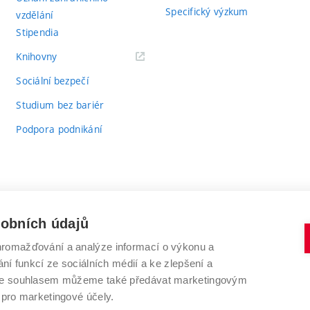
Specifický výzkum
vzdělání
Stipendia
(externí
Knihovny
odkaz)
Sociální bezpečí
Studium bez bariér
Podpora podnikání
sobních údajů
romažďování a analýze informací o výkonu a
VYSOKÉ UČENÍ TECHNICKÉ V BRNĚ
ní funkcí ze sociálních médií a ke zlepšení a
Antonínská 548/1
www.vut.cz
 Se souhlasem můžeme také předávat marketingovým
602 00 Brno
vut@vutbr.cz
 pro marketingové účely.