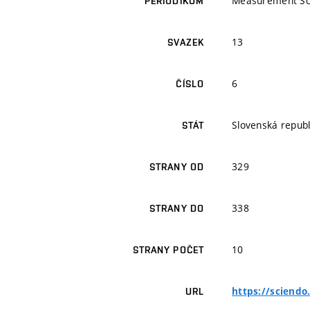
Measurement Sc
PERIODIKUM
13
SVAZEK
6
ČÍSLO
Slovenská republ
STÁT
329
STRANY OD
338
STRANY DO
10
STRANY POČET
https://sciendo
URL