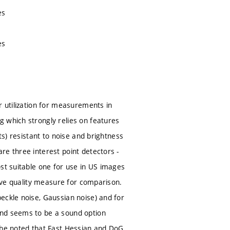
es
es
r utilization for measurements in
 which strongly relies on features
ts) resistant to noise and brightness
re three interest point detectors -
ost suitable one for use in US images
tive quality measure for comparison.
eckle noise, Gaussian noise) and for
and seems to be a sound option
o be noted that Fast Hessian and DoG