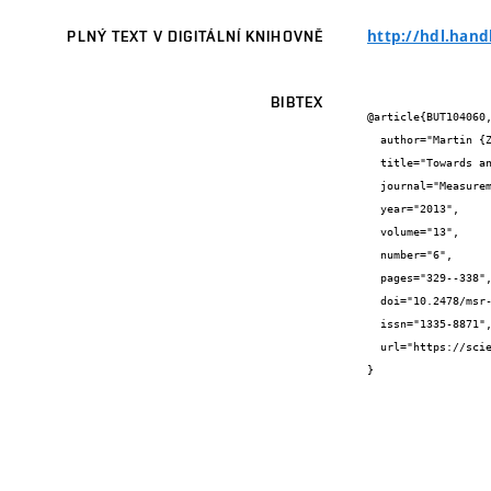
http://hdl.hand
PLNÝ TEXT V DIGITÁLNÍ KNIHOVNĚ
BIBTEX
@article{BUT104060,
  author="Martin {Zukal} and Radek {Beneš} and Petr {Číka} and Kamil {Říha}",

  title="Towards an Optimal Interest Point Detector for Measurements in Ultrasound Images",

  journal="Measurement Science Review",

  year="2013",

  volume="13",

  number="6",

  pages="329--338",

  doi="10.2478/msr-2013-0049",

  issn="1335-8871",

  url="https://sciendo.com/article/10.2478/msr-2013-0049"

}