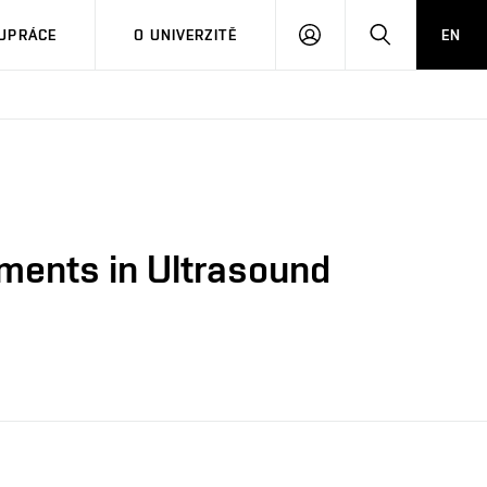
PŘIHLÁSIT
HLEDAT
UPRÁCE
O UNIVERZITĚ
EN
SE
ements in Ultrasound