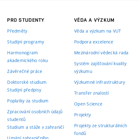
PRO STUDENTY
VĚDA A VÝZKUM
Předměty
Věda a výzkum na VUT
Studijní programy
Podpora excelence
Harmonogram
Mezinárodní vědecká rada
akademického roku
Systém zajišťování kvality
Závěrečné práce
výzkumu
Doktorské studium
Výzkumné infrastruktury
Studijní předpisy
Transfer znalostí
Poplatky za studium
Open Science
Zpracování osobních údajů
Projekty
studentů
Projekty ze strukturálních
Studium a stáže v zahraničí
fondů
Uznání zahraničního