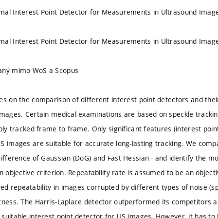
mal Interest Point Detector for Measurements in Ultrasound Imag
mal Interest Point Detector for Measurements in Ultrasound Imag
vaný mimo WoS a Scopus
es on the comparison of different interest point detectors and thei
images. Certain medical examinations are based on speckle tracking
bly tracked frame to frame. Only significant features (interest poin
S images are suitable for accurate long-lasting tracking. We compa
Difference of Gaussian (DoG) and Fast Hessian - and identify the m
an objective criterion. Repeatability rate is assumed to be an objec
 repeatability in images corrupted by different types of noise (sp
tness. The Harris-Laplace detector outperformed its competitors 
suitable interest point detector for US images. However, it has t