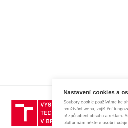
Nastavení cookies a o
Soubory cookie používáme ke sh
Vysoké
používání webu, zajištění fungová
učení
přizpůsobení obsahu a reklam.
technické
platformám některé osobní údaje
v