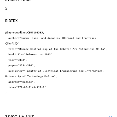
5
BIBTEX
@inproceedings{BUT103535,

  author="Radim {Luža} and Jaroslav {Rozman} and František 
{Zbořil}",

  title="Remote Controlling of the Robotic Arm Mitsubishi Melfa",

  booktitle="Informatics 2013",

  year="2013",

  pages="329--334",

  publisher="Faculty of Electrical Engineering and Informatics, 
University of Technology Košice",

  address="Košice",

  isbn="978-80-8143-127-2"

}
ŽIVOT NA VUT