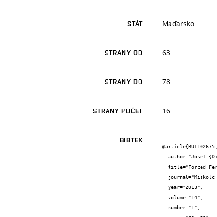
Maďarsko
STÁT
63
STRANY OD
78
STRANY DO
16
STRANY POČET
BIBTEX
@article{BUT102675,
  author="Josef {Diblík} and Michal {Fečkan} and Michal {Pospíšil}",

  title="Forced Fermi-Pasta-Ulam lattice maps",

  journal="Miskolc Mathematical Notes",

  year="2013",

  volume="14",

  number="1",
