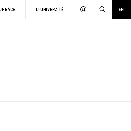
PŘIHLÁSIT
HLEDAT
UPRÁCE
O UNIVERZITĚ
EN
SE