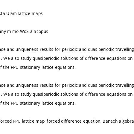
sta-Ulam lattice maps
vaný mimo WoS a Scopus
ce and uniqueness results for periodic and quasiperiodic travelli
s. We also study quasiperiodic solutions of difference equations o
f the FPU stationary lattice equations.
ce and uniqueness results for periodic and quasiperiodic travelli
s. We also study quasiperiodic solutions of difference equations o
f the FPU stationary lattice equations.
 forced FPU lattice map, forced difference equation, Banach algebr