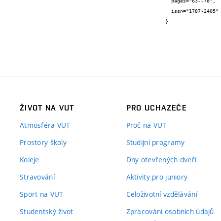
  pages="63--78",

  issn="1787-2405"

}
ŽIVOT NA VUT
PRO UCHAZEČE
Atmosféra VUT
Proč na VUT
Prostory školy
Studijní programy
Koleje
Dny otevřených dveří
Stravování
Aktivity pro juniory
Sport na VUT
Celoživotní vzdělávání
Studentský život
Zpracování osobních údajů