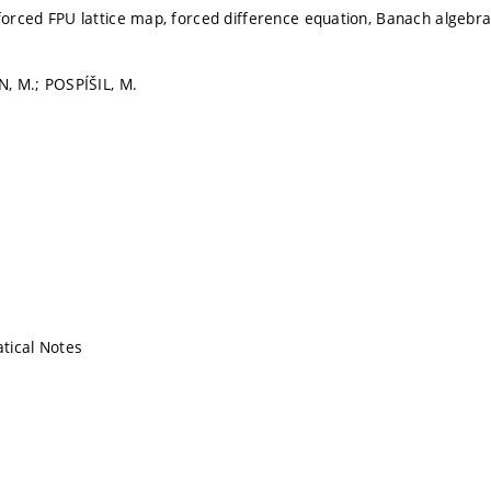
 forced FPU lattice map, forced difference equation, Banach algebr
N, M.; POSPÍŠIL, M.
tical Notes