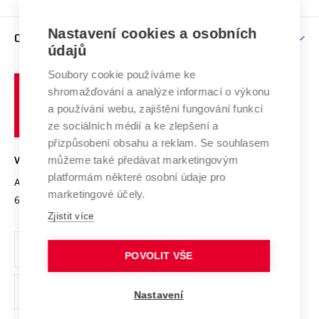
Brno
Podpora excelence
Závěrečné práce
Studium bez bariér
Zpracování osobních údajů uchazečů o studium
Firemní spolupráce
Nastavení cookies a osobních
Mezinárodní vědecká rada
O UNIVERZITĚ
Doktorské studium
Podpora podnikání
E-přihláška
údajů
Zahraniční spolupráce
Systém zajišťování kvality výzkumu
Profil univerzity
Soubory cookie používáme ke
Spolupráce se školami
Vysoké
Výzkumné infrastruktury
shromažďování a analýze informací o výkonu
Udržitelná univerzita
učení
Služby univerzity
Transfer znalostí
a používání webu, zajištění fungování funkcí
technické
Podnikavá univerzita / ContriBUTe
Mezinárodní dohody
ze sociálních médií a ke zlepšení a
Open Science
v
Bezpečná univerzita
přizpůsobení obsahu a reklam. Se souhlasem
Univerzitní sítě
Brně
Projekty
můžeme také předávat marketingovým
VYSOKÉ UČENÍ TECHNICKÉ V BRNĚ
Vyznamenání
platformám některé osobní údaje pro
Projekty ze strukturálních fondů
Antonínská 548/1
www.vut.cz
marketingové účely.
Organizační struktura
602 00 Brno
vut@vutbr.cz
Specifický výzkum
Zjistit více
Úřední deska
Ochrana osobních údajů
POVOLIT VŠE
(externí
Pracovní příležitosti
Nastavení
odkaz)
Podpora a rozvoj zaměstnanců a studujících