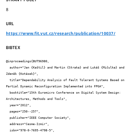
8
URL
https://www.fit.vut.cz/research/publication/10037/
BIBTEX
@inproceedings{BUT96980,

  author="Jan {Kaštil} and Martin {Straka} and Lukáš {Mičulka} and 
Zdeněk {Kotásek}",

  title="Dependability Analysis of Fault Tolerant Systems Based on 
Partial Dynamic Reconfiguration Implemented into FPGA",

  booktitle="15th Euromicro Conference on Digital System Design: 
Architectures, Methods and Tools",

  year="2012",

  pages="250--257",

  publisher="IEEE Computer Society",

  address="Cesme-Izmir",

  isbn="978-0-7695-4798-5",
