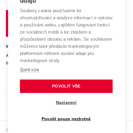
údajů
Zahraniční spolupráce
Systém zajišťování kvality výzkumu
Profil univerzity
Soubory cookie používáme ke
Spolupráce se školami
Vysoké
Výzkumné infrastruktury
shromažďování a analýze informací o výkonu
Udržitelná univerzita
učení
Služby univerzity
Transfer znalostí
a používání webu, zajištění fungování funkcí
technické
Podnikavá univerzita / ContriBUTe
Mezinárodní dohody
ze sociálních médií a ke zlepšení a
Open Science
v
Bezpečná univerzita
přizpůsobení obsahu a reklam. Se souhlasem
Univerzitní sítě
Brně
Projekty
můžeme také předávat marketingovým
VYSOKÉ UČENÍ TECHNICKÉ V BRNĚ
Vyznamenání
platformám některé osobní údaje pro
Projekty ze strukturálních fondů
Antonínská 548/1
www.vut.cz
marketingové účely.
Organizační struktura
602 00 Brno
vut@vutbr.cz
Specifický výzkum
Zjistit více
Úřední deska
Ochrana osobních údajů
POVOLIT VŠE
(externí
Pracovní příležitosti
Nastavení
odkaz)
Podpora a rozvoj zaměstnanců a studujících
Povolit pouze nezbytné
Rovné příležitosti
Copyright © 2026 VUT
Sociální bezpečí