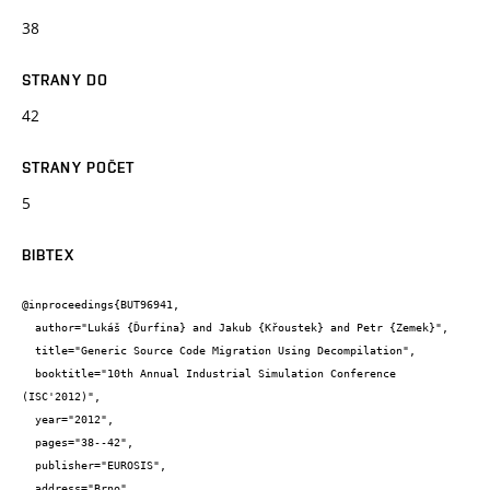
38
STRANY DO
42
STRANY POČET
5
BIBTEX
@inproceedings{BUT96941,

  author="Lukáš {Ďurfina} and Jakub {Křoustek} and Petr {Zemek}",

  title="Generic Source Code Migration Using Decompilation",

  booktitle="10th Annual Industrial Simulation Conference 
(ISC'2012)",

  year="2012",

  pages="38--42",

  publisher="EUROSIS",

  address="Brno",
