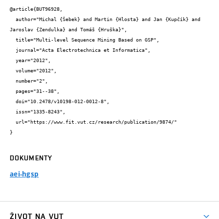
@article{BUT96928,

  author="Michal {Šebek} and Martin {Hlosta} and Jan {Kupčík} and 
Jaroslav {Zendulka} and Tomáš {Hruška}",

  title="Multi-level Sequence Mining Based on GSP",

  journal="Acta Electrotechnica et Informatica",

  year="2012",

  volume="2012",

  number="2",

  pages="31--38",

  doi="10.2478/v10198-012-0012-8",

  issn="1335-8243",

  url="https://www.fit.vut.cz/research/publication/9874/"

}
DOKUMENTY
aei-hgsp
ŽIVOT NA VUT