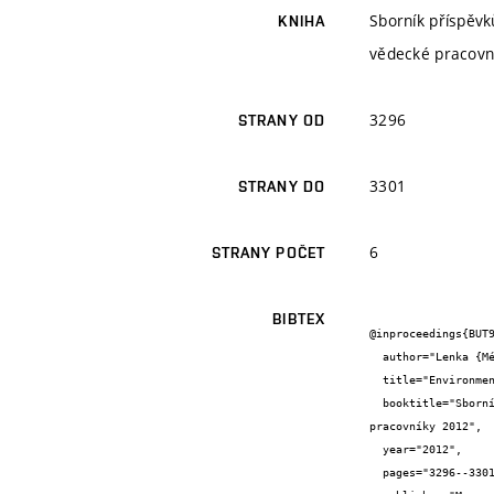
Sborník příspěv
KNIHA
vědecké pracovn
3296
STRANY OD
3301
STRANY DO
6
STRANY POČET
BIBTEX
@inproceedings{BUT9
  author="Lenka {Mészárosová} and Eva {Tůmová}",

  title="Environmentální aspekty výroby pórobetonu",

  booktitle="Sborník příspěvků z mezinárodní vědecké konference Mezinárodní Masarykova konference pro doktorandy a mladé vědecké 
pracovníky 2012",

  year="2012",

  pages="3296--3301",
