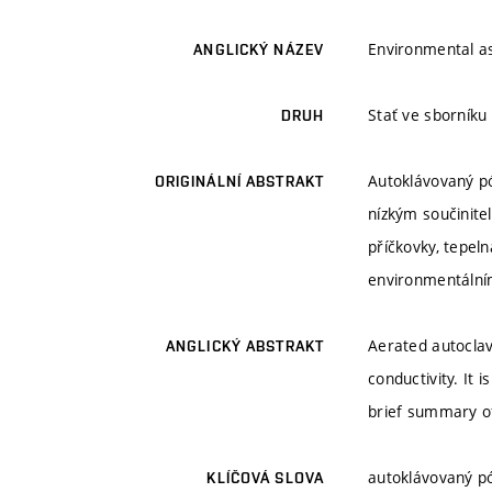
Environmental as
ANGLICKÝ NÁZEV
Stať ve sborníku
DRUH
Autoklávovaný pó
ORIGINÁLNÍ ABSTRAKT
nízkým součinite
příčkovky, tepel
environmentálním
Aerated autoclav
ANGLICKÝ ABSTRAKT
conductivity. It 
brief summary of
autoklávovaný pó
KLÍČOVÁ SLOVA