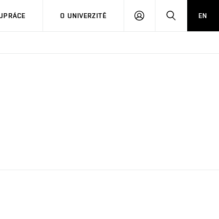
PŘIHLÁSIT
HLEDAT
UPRÁCE
O UNIVERZITĚ
EN
SE