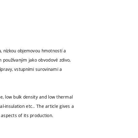
ou, nízkou objemovou hmotností a
m používaným jako obvodové zdivo,
ípravy, vstupními surovinami a
re, low bulk density and low thermal
l-insulation etc.. The article gives a
aspects of its production.