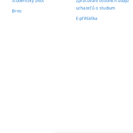
Studentský život
Zpracování osobních údajů
uchazečů o studium
Brno
E-přihláška