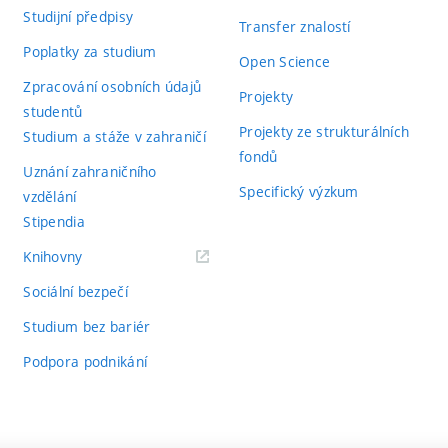
Studijní předpisy
Transfer znalostí
Poplatky za studium
Open Science
Zpracování osobních údajů
Projekty
studentů
Projekty ze strukturálních
Studium a stáže v zahraničí
fondů
Uznání zahraničního
Specifický výzkum
vzdělání
Stipendia
(externí
Knihovny
odkaz)
Sociální bezpečí
Studium bez bariér
Podpora podnikání