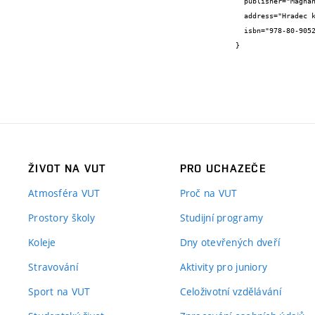
  publisher="Magnanimitas",

  address="Hradec králové",

  isbn="978-80-905243-3-0"

}
ŽIVOT NA VUT
PRO UCHAZEČE
Atmosféra VUT
Proč na VUT
Prostory školy
Studijní programy
Koleje
Dny otevřených dveří
Stravování
Aktivity pro juniory
Sport na VUT
Celoživotní vzdělávání