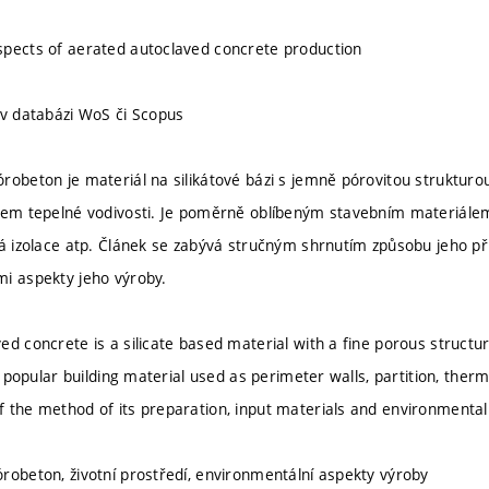
pects of aerated autoclaved concrete production
 v databázi WoS či Scopus
robeton je materiál na silikátové bázi s jemně pórovitou struktur
lem tepelné vodivosti. Je poměrně oblíbeným stavebním materiále
ná izolace atp. Článek se zabývá stručným shrnutím způsobu jeho př
i aspekty jeho výroby.
ed concrete is a silicate based material with a fine porous structu
is popular building material used as perimeter walls, partition, therma
 the method of its preparation, input materials and environmental 
robeton, životní prostředí, environmentální aspekty výroby