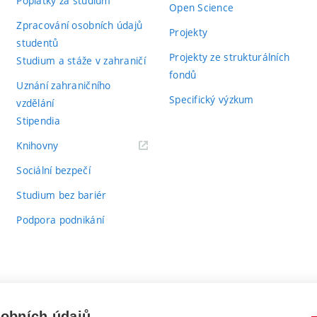
Poplatky za studium
Open Science
Zpracování osobních údajů
Projekty
studentů
Projekty ze strukturálních
Studium a stáže v zahraničí
fondů
Uznání zahraničního
Specifický výzkum
vzdělání
Stipendia
(externí
Knihovny
odkaz)
Sociální bezpečí
Studium bez bariér
Podpora podnikání
sobních údajů