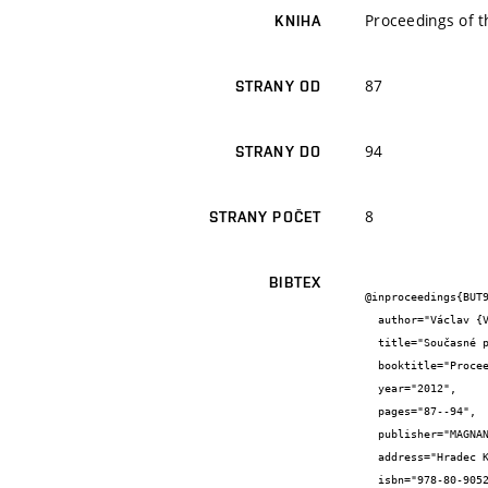
Proceedings of t
KNIHA
87
STRANY OD
94
STRANY DO
8
STRANY POČET
BIBTEX
@inproceedings{BUT9
  author="Václav {Venkrbec} and Svatava {Henková} and David {Čech} and Martin {Štěrba}",

  title="Současné problémy panelových domů v české republice",

  booktitle="Proceedings of the International Scientific Conference on Czechstav 2012 - Trends in building construction",

  year="2012",

  pages="87--94",

  publisher="MAGNANIMITAS",

  address="Hradec Králové",

  isbn="978-80-905243-1-6"
