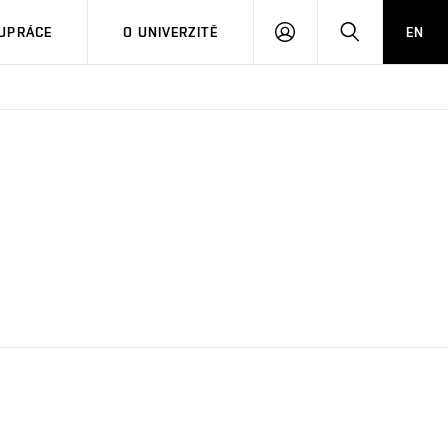
PŘIHLÁSIT
HLEDAT
UPRÁCE
O UNIVERZITĚ
EN
SE