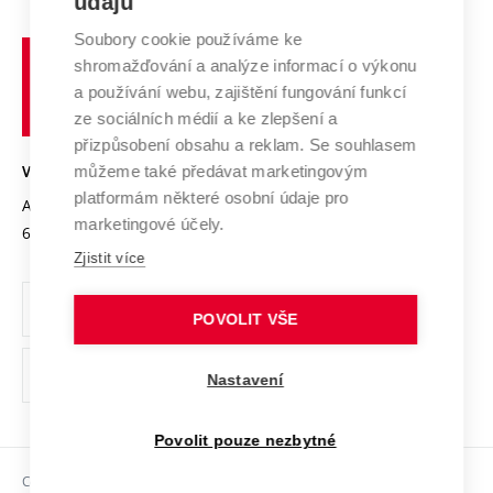
údajů
Zahraniční spolupráce
Systém zajišťování kvality výzkumu
Profil univerzity
Soubory cookie používáme ke
Spolupráce se školami
Vysoké
Výzkumné infrastruktury
shromažďování a analýze informací o výkonu
Udržitelná univerzita
učení
Služby univerzity
Transfer znalostí
a používání webu, zajištění fungování funkcí
technické
Podnikavá univerzita / ContriBUTe
Mezinárodní dohody
ze sociálních médií a ke zlepšení a
Open Science
v
Bezpečná univerzita
přizpůsobení obsahu a reklam. Se souhlasem
Univerzitní sítě
Brně
Projekty
můžeme také předávat marketingovým
VYSOKÉ UČENÍ TECHNICKÉ V BRNĚ
Vyznamenání
platformám některé osobní údaje pro
Projekty ze strukturálních fondů
Antonínská 548/1
www.vut.cz
marketingové účely.
Organizační struktura
602 00 Brno
vut@vutbr.cz
Specifický výzkum
Zjistit více
Úřední deska
Ochrana osobních údajů
POVOLIT VŠE
(externí
Pracovní příležitosti
Nastavení
odkaz)
Podpora a rozvoj zaměstnanců a studujících
Povolit pouze nezbytné
Rovné příležitosti
Copyright © 2026 VUT
Sociální bezpečí