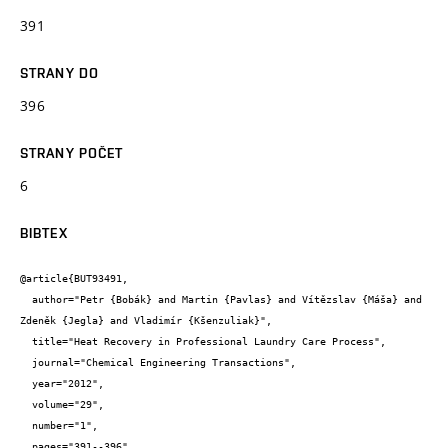
391
STRANY DO
396
STRANY POČET
6
BIBTEX
@article{BUT93491,

  author="Petr {Bobák} and Martin {Pavlas} and Vítězslav {Máša} and 
Zdeněk {Jegla} and Vladimír {Kšenzuliak}",

  title="Heat Recovery in Professional Laundry Care Process",

  journal="Chemical Engineering Transactions",

  year="2012",

  volume="29",

  number="1",

  pages="391--396",
