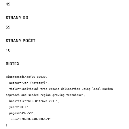
49
STRANY DO
59
STRANY POČET
10
BIBTEX
@inproceedings{BUT89039,

  author="Jan {Novotný}",

  title="Individual tree crowns delineation using local maxima 
approach and seeded region growing technique",

  booktitle="GIS Ostrava 2011",

  year="2011",

  pages="49--59",

  isbn="978-80-248-2366-9"

}