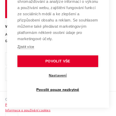
shromažďování a analýze informací o výkonu
Udržitelná univerzita
učení
Služby univerzity
Transfer znalostí
a používání webu, zajištění fungování funkcí
technické
Podnikavá univerzita / ContriBUTe
Mezinárodní dohody
ze sociálních médií a ke zlepšení a
Open Science
v
Bezpečná univerzita
přizpůsobení obsahu a reklam. Se souhlasem
Univerzitní sítě
Brně
Projekty
můžeme také předávat marketingovým
VYSOKÉ UČENÍ TECHNICKÉ V BRNĚ
Vyznamenání
platformám některé osobní údaje pro
Projekty ze strukturálních fondů
Antonínská 548/1
www.vut.cz
marketingové účely.
Organizační struktura
602 00 Brno
vut@vutbr.cz
Specifický výzkum
Zjistit více
Úřední deska
Ochrana osobních údajů
POVOLIT VŠE
(externí
Pracovní příležitosti
Nastavení
odkaz)
Podpora a rozvoj zaměstnanců a studujících
Povolit pouze nezbytné
Rovné příležitosti
Copyright © 2026 VUT
Sociální bezpečí
Prohlášení o přístupnosti
HR Award
Informace o používání cookies