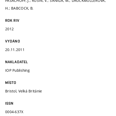
PASACHOFF, J.; RUŠIN, V.; SANIGA, M.; DRUCKMÜLLEROVÁ,
H.; BABCOCK, B.
ROK RIV
2012
VYDÁNO
20.11.2011
NAKLADATEL
IOP Publishing
MÍSTO
Bristol, Velká Británie
ISSN
0004-637X