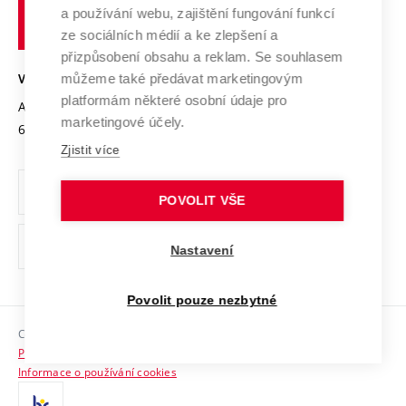
učení
Služby univerzity
Transfer znalostí
a používání webu, zajištění fungování funkcí
technické
Podnikavá univerzita / ContriBUTe
Mezinárodní dohody
ze sociálních médií a ke zlepšení a
Open Science
v
Bezpečná univerzita
přizpůsobení obsahu a reklam. Se souhlasem
Univerzitní sítě
Brně
Projekty
můžeme také předávat marketingovým
VYSOKÉ UČENÍ TECHNICKÉ V BRNĚ
Vyznamenání
platformám některé osobní údaje pro
Projekty ze strukturálních fondů
Antonínská 548/1
www.vut.cz
marketingové účely.
Organizační struktura
602 00 Brno
vut@vutbr.cz
Specifický výzkum
Zjistit více
Úřední deska
Ochrana osobních údajů
POVOLIT VŠE
(externí
Pracovní příležitosti
Nastavení
odkaz)
Podpora a rozvoj zaměstnanců a studujících
Povolit pouze nezbytné
Rovné příležitosti
Copyright © 2026 VUT
Sociální bezpečí
Prohlášení o přístupnosti
HR Award
Informace o používání cookies