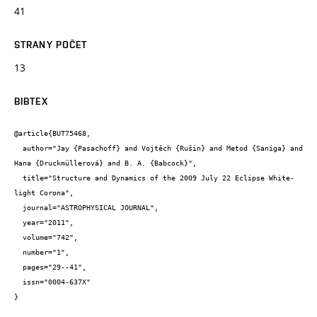
41
STRANY POČET
13
BIBTEX
@article{BUT75468,

  author="Jay {Pasachoff} and Vojtěch {Rušin} and Metod {Saniga} and 
Hana {Druckmüllerová} and B. A. {Babcock}",

  title="Structure and Dynamics of the 2009 July 22 Eclipse White-
light Corona",

  journal="ASTROPHYSICAL JOURNAL",

  year="2011",

  volume="742",

  number="1",

  pages="29--41",

  issn="0004-637X"

}