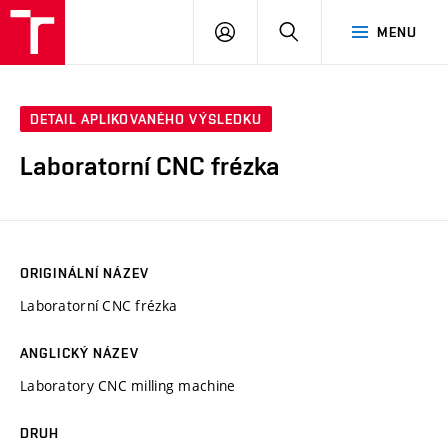
VUT
PŘIHLÁSIT
HLEDAT
MENU
SE
DETAIL APLIKOVANÉHO VÝSLEDKU
Laboratorní CNC frézka
ORIGINÁLNÍ NÁZEV
Laboratorní CNC frézka
ANGLICKÝ NÁZEV
Laboratory CNC milling machine
DRUH