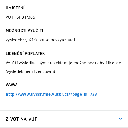
UMÍSTĚNÍ
VUT FSI B1/305
MOŽNOSTI VYUŽITÍ
výsledek využívá pouze poskytovatel
LICENČNÍ POPLATEK
Využití výsledku jiným subjektem je možné bez nabytí licence
(výsledek není licencován)
WWW
http://www.uvssr.fme.vutbr.cz/?page_id=733
ŽIVOT NA VUT