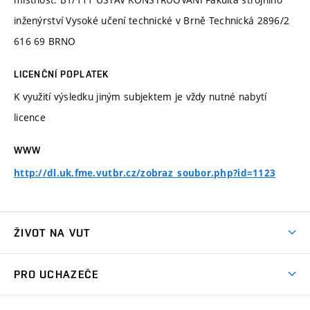
inženýrství Vysoké učení technické v Brně Technická 2896/2
616 69 BRNO
LICENČNÍ POPLATEK
K využití výsledku jiným subjektem je vždy nutné nabytí
licence
WWW
http://dl.uk.fme.vutbr.cz/zobraz_soubor.php?id=1123
ŽIVOT NA VUT
Atmosféra VUT
PRO UCHAZEČE
Prostory školy
Proč na VUT