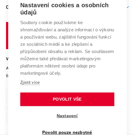
Zpracování osobních údajů uchazečů o studium
Firemní spolupráce
Mezinárodní vědecká rada
Nastavení cookies a osobních
O UNIVERZITĚ
Doktorské studium
Podpora podnikání
E-přihláška
údajů
Zahraniční spolupráce
Systém zajišťování kvality výzkumu
Profil univerzity
Spolupráce se školami
Soubory cookie používáme ke
Vysoké
Výzkumné infrastruktury
shromažďování a analýze informací o výkonu
Udržitelná univerzita
učení
Služby univerzity
Transfer znalostí
a používání webu, zajištění fungování funkcí
technické
Podnikavá univerzita / ContriBUTe
Mezinárodní dohody
ze sociálních médií a ke zlepšení a
Open Science
v
Bezpečná univerzita
přizpůsobení obsahu a reklam. Se souhlasem
Univerzitní sítě
Brně
Projekty
můžeme také předávat marketingovým
VYSOKÉ UČENÍ TECHNICKÉ V BRNĚ
Vyznamenání
platformám některé osobní údaje pro
Projekty ze strukturálních fondů
Antonínská 548/1
www.vut.cz
marketingové účely.
Organizační struktura
602 00 Brno
vut@vutbr.cz
Specifický výzkum
Zjistit více
Úřední deska
Ochrana osobních údajů
POVOLIT VŠE
(externí
Pracovní příležitosti
Nastavení
odkaz)
Podpora a rozvoj zaměstnanců a studujících
Povolit pouze nezbytné
Rovné příležitosti