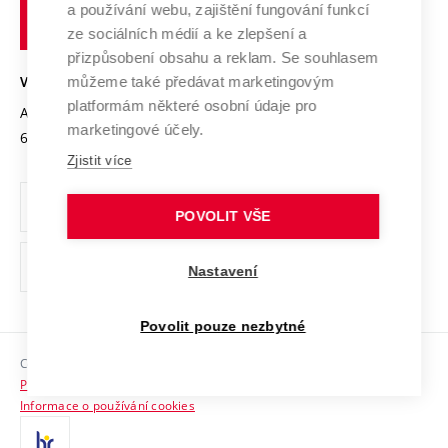
Transfer znalostí
a používání webu, zajištění fungování funkcí
technické
Podnikavá univerzita / ContriBUTe
Mezinárodní dohody
ze sociálních médií a ke zlepšení a
Open Science
v
Bezpečná univerzita
přizpůsobení obsahu a reklam. Se souhlasem
Univerzitní sítě
Brně
Projekty
můžeme také předávat marketingovým
VYSOKÉ UČENÍ TECHNICKÉ V BRNĚ
Vyznamenání
platformám některé osobní údaje pro
Projekty ze strukturálních fondů
Antonínská 548/1
www.vut.cz
marketingové účely.
Organizační struktura
602 00 Brno
vut@vutbr.cz
Specifický výzkum
Zjistit více
Úřední deska
Ochrana osobních údajů
POVOLIT VŠE
(externí
Pracovní příležitosti
Nastavení
odkaz)
Podpora a rozvoj zaměstnanců a studujících
Povolit pouze nezbytné
Rovné příležitosti
Copyright © 2026 VUT
Sociální bezpečí
Prohlášení o přístupnosti
HR Award
Informace o používání cookies