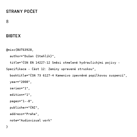
STRANY POČET
8
BIBTEX
@misc{BUT63928,

  author="Dušan {Stehlík}",

  title="ČSN EN 14227-12 Směsi stmelené hydraulickými pojivy - 
Specifikace - Část 12: Zeminy upravené struskou",

  booktitle="ČSN 73 6127-4 Kamenivo zpevněné popílkovou suspenzí",

  year="2008",

  series="1",

  edition="1",

  pages="1--8",

  publisher="ČNI",

  address="Praha",

  note="Audiovisual work"

}