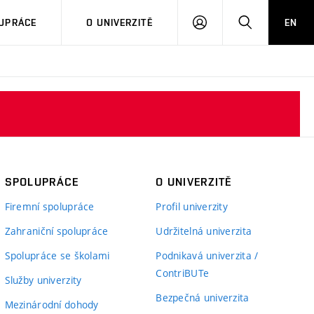
PŘIHLÁSIT
HLEDAT
UPRÁCE
O UNIVERZITĚ
EN
SE
SPOLUPRÁCE
O UNIVERZITĚ
Firemní spolupráce
Profil univerzity
Zahraniční spolupráce
Udržitelná univerzita
Spolupráce se školami
Podnikavá univerzita /
ContriBUTe
Služby univerzity
Bezpečná univerzita
Mezinárodní dohody