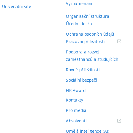
Vyznamenání
Univerzitní sítě
Organizační struktura
Úřední deska
Ochrana osobních údajů
(externí
Pracovní příležitosti
odkaz)
Podpora a rozvoj
zaměstnanců a studujících
Rovné příležitosti
Sociální bezpečí
HR Award
Kontakty
Pro média
(externí
Absolventi
odkaz)
Umělá inteligence (AI)