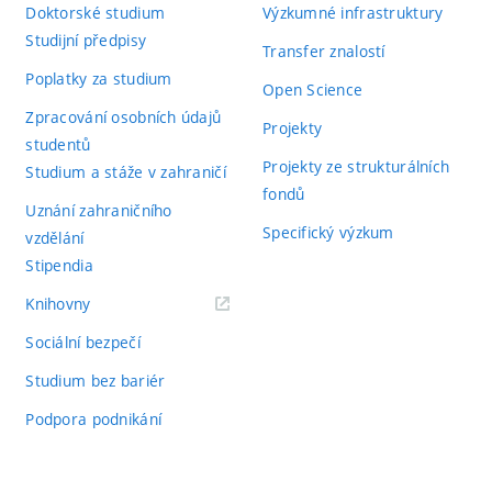
Doktorské studium
Výzkumné infrastruktury
Studijní předpisy
Transfer znalostí
Poplatky za studium
Open Science
Zpracování osobních údajů
Projekty
studentů
Projekty ze strukturálních
Studium a stáže v zahraničí
fondů
Uznání zahraničního
Specifický výzkum
vzdělání
Stipendia
(externí
Knihovny
odkaz)
Sociální bezpečí
Studium bez bariér
Podpora podnikání