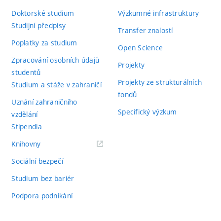
Doktorské studium
Výzkumné infrastruktury
Studijní předpisy
Transfer znalostí
Poplatky za studium
Open Science
Zpracování osobních údajů
Projekty
studentů
Projekty ze strukturálních
Studium a stáže v zahraničí
fondů
Uznání zahraničního
Specifický výzkum
vzdělání
Stipendia
(externí
Knihovny
odkaz)
Sociální bezpečí
Studium bez bariér
Podpora podnikání