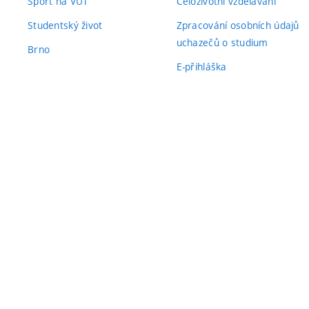
Sport na VUT
Celoživotní vzdělávání
Studentský život
Zpracování osobních údajů
uchazečů o studium
Brno
E-přihláška