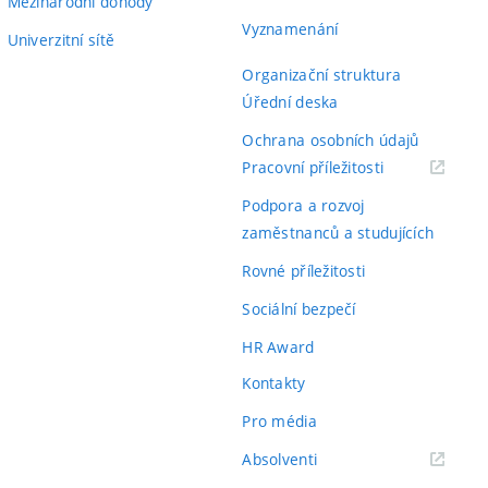
Mezinárodní dohody
Vyznamenání
Univerzitní sítě
Organizační struktura
Úřední deska
Ochrana osobních údajů
(externí
Pracovní příležitosti
odkaz)
Podpora a rozvoj
zaměstnanců a studujících
Rovné příležitosti
Sociální bezpečí
HR Award
Kontakty
Pro média
(externí
Absolventi
odkaz)