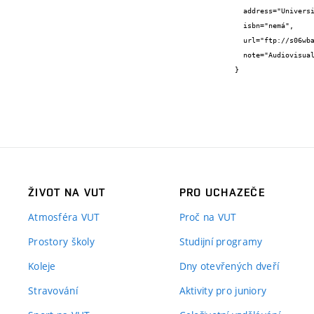
  address="Universitat Innsbruck, AT",

  isbn="nemá",

  url="ftp://s06wbau.uibk.ac.at/Obergurgl%202008/Papers%20Obergurgl%202008/IE Cases.doc",

  note="Audiovisual work"

}
ŽIVOT NA VUT
PRO UCHAZEČE
Atmosféra VUT
Proč na VUT
Prostory školy
Studijní programy
Koleje
Dny otevřených dveří
Stravování
Aktivity pro juniory