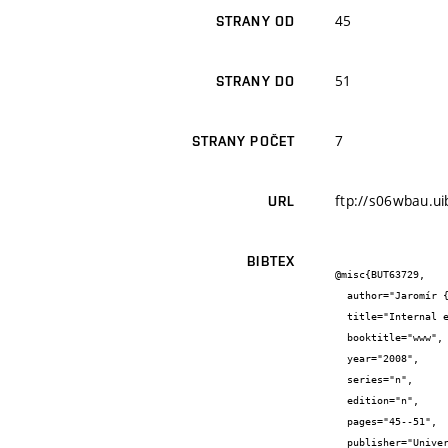
45
STRANY OD
51
STRANY DO
7
STRANY POČET
ftp://s06wbau.u
URL
BIBTEX
@misc{BUT63729,

  author="Jaromír {Říha}",

  title="Internal erosion incidents - cases from the Czech Republic",

  booktitle="www",

  year="2008",

  series="n",

  edition="n",

  pages="45--51",

  publisher="Universitat Innsbruck",
