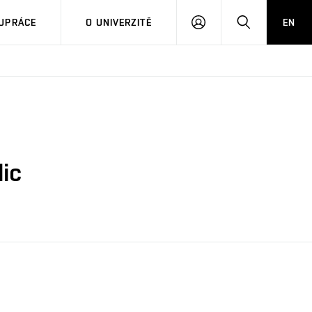
PŘIHLÁSIT
HLEDAT
UPRÁCE
O UNIVERZITĚ
EN
SE
lic