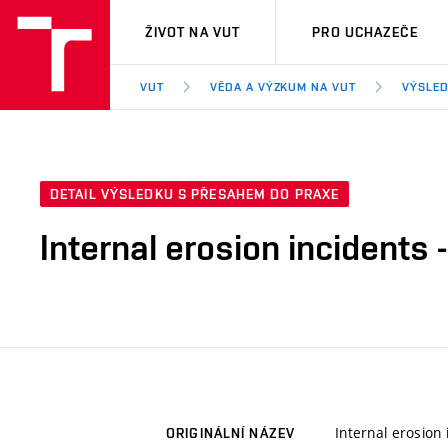
VUT
ŽIVOT NA VUT
PRO UCHAZEČE
VUT
VĚDA A VÝZKUM NA VUT
VÝSLED
DETAIL VÝSLEDKU S PŘESAHEM DO PRAXE
Internal erosion incidents
Internal erosion
ORIGINÁLNÍ NÁZEV