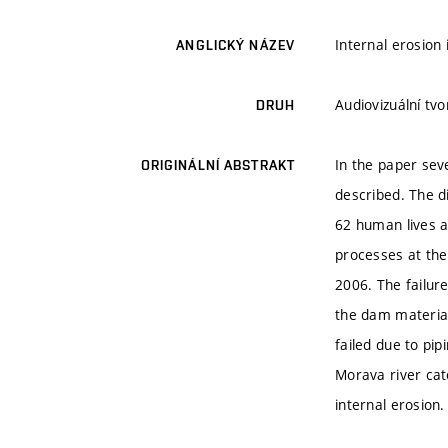
Internal erosion
ANGLICKÝ NÁZEV
Audiovizuální tv
DRUH
In the paper sev
ORIGINÁLNÍ ABSTRAKT
described. The d
62 human lives a
processes at the
2006. The failur
the dam materia
failed due to pip
Morava river cat
internal erosion