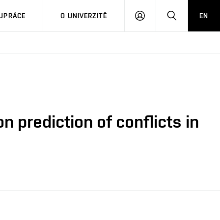
PŘIHLÁSIT
HLEDAT
UPRÁCE
O UNIVERZITĚ
EN
SE
 prediction of conflicts in