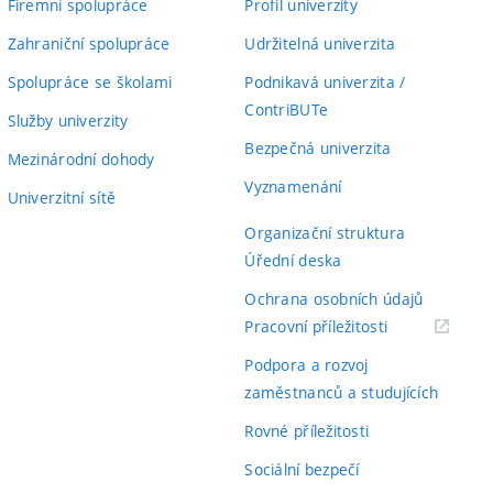
Firemní spolupráce
Profil univerzity
Zahraniční spolupráce
Udržitelná univerzita
Spolupráce se školami
Podnikavá univerzita /
ContriBUTe
Služby univerzity
Bezpečná univerzita
Mezinárodní dohody
Vyznamenání
Univerzitní sítě
Organizační struktura
Úřední deska
Ochrana osobních údajů
(externí
Pracovní příležitosti
odkaz)
Podpora a rozvoj
zaměstnanců a studujících
Rovné příležitosti
Sociální bezpečí