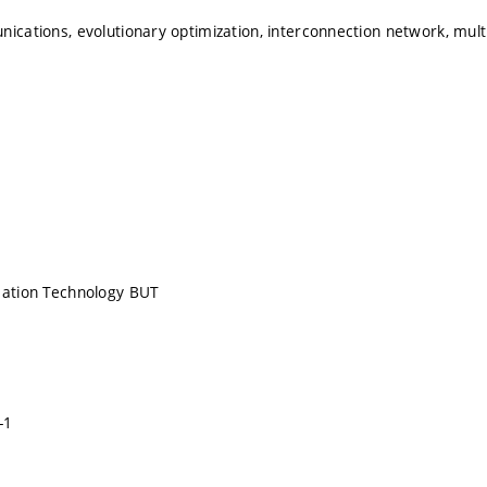
nications, evolutionary optimization, interconnection network, mul
mation Technology BUT
-1