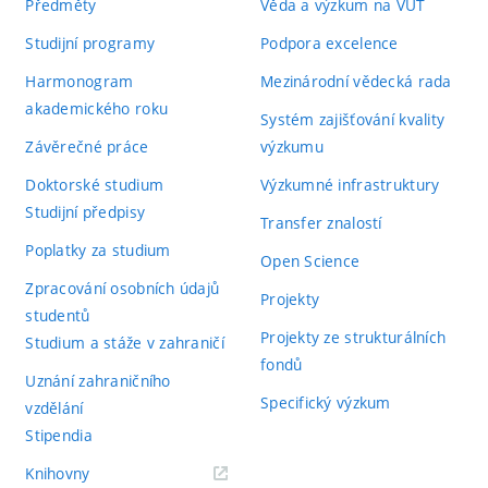
Předměty
Věda a výzkum na VUT
Studijní programy
Podpora excelence
Harmonogram
Mezinárodní vědecká rada
akademického roku
Systém zajišťování kvality
Závěrečné práce
výzkumu
Doktorské studium
Výzkumné infrastruktury
Studijní předpisy
Transfer znalostí
Poplatky za studium
Open Science
Zpracování osobních údajů
Projekty
studentů
Projekty ze strukturálních
Studium a stáže v zahraničí
fondů
Uznání zahraničního
Specifický výzkum
vzdělání
Stipendia
(externí
Knihovny