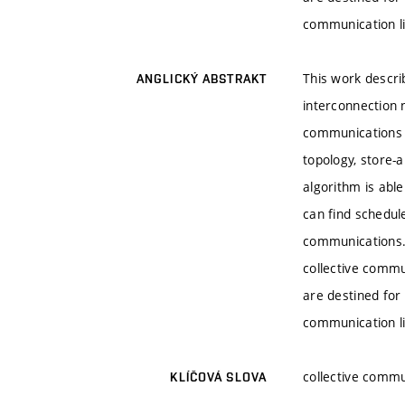
communication li
This work descri
ANGLICKÝ ABSTRAKT
interconnection n
communications 
topology, store-
algorithm is abl
can find schedul
communications. 
collective commu
are destined for
communication li
collective commu
KLÍČOVÁ SLOVA