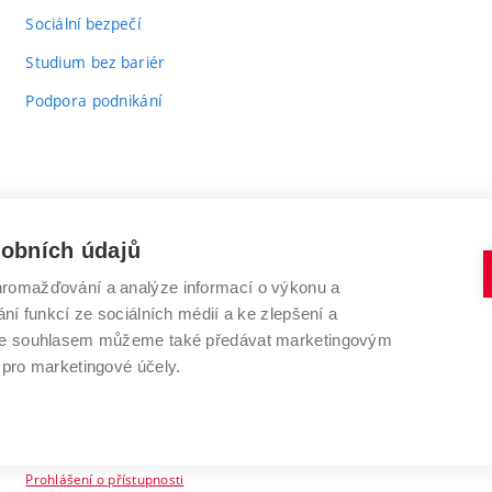
odkaz)
Sociální bezpečí
Studium bez bariér
Podpora podnikání
sobních údajů
romažďování a analýze informací o výkonu a
VYSOKÉ UČENÍ TECHNICKÉ V BRNĚ
ní funkcí ze sociálních médií a ke zlepšení a
Antonínská 548/1
www.vut.cz
 Se souhlasem můžeme také předávat marketingovým
602 00 Brno
vut@vutbr.cz
 pro marketingové účely.
Prohlášení o přístupnosti