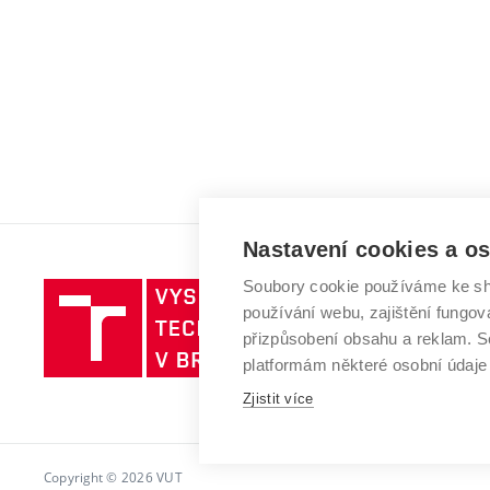
Nastavení cookies a o
Soubory cookie používáme ke sh
Vysoké
používání webu, zajištění fungová
učení
přizpůsobení obsahu a reklam.
technické
platformám některé osobní údaje
v
Brně
Zjistit více
Copyright © 2026 VUT