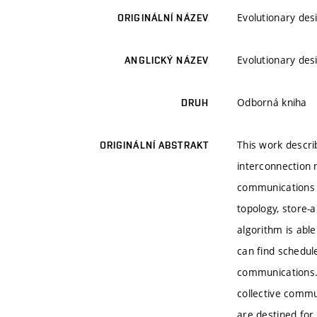
Evolutionary des
ORIGINÁLNÍ NÁZEV
Evolutionary des
ANGLICKÝ NÁZEV
Odborná kniha
DRUH
This work descri
ORIGINÁLNÍ ABSTRAKT
interconnection n
communications 
topology, store-
algorithm is abl
can find schedul
communications. 
collective commu
are destined for