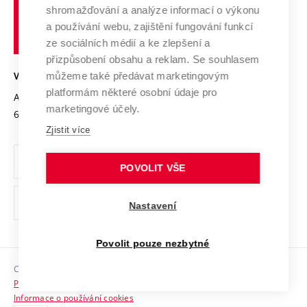
Vysoké
Výzkumné infrastruktury
shromažďování a analýze informací o výkonu
Udržitelná univerzita
učení
Služby univerzity
Transfer znalostí
a používání webu, zajištění fungování funkcí
technické
Podnikavá univerzita / ContriBUTe
Mezinárodní dohody
ze sociálních médií a ke zlepšení a
Open Science
v
Bezpečná univerzita
přizpůsobení obsahu a reklam. Se souhlasem
Univerzitní sítě
Brně
Projekty
můžeme také předávat marketingovým
VYSOKÉ UČENÍ TECHNICKÉ V BRNĚ
Vyznamenání
platformám některé osobní údaje pro
Projekty ze strukturálních fondů
Antonínská 548/1
www.vut.cz
marketingové účely.
Organizační struktura
602 00 Brno
vut@vutbr.cz
Specifický výzkum
Zjistit více
Úřední deska
Ochrana osobních údajů
POVOLIT VŠE
(externí
Pracovní příležitosti
Nastavení
odkaz)
Podpora a rozvoj zaměstnanců a studujících
Povolit pouze nezbytné
Rovné příležitosti
Copyright © 2026 VUT
Sociální bezpečí
Prohlášení o přístupnosti
HR Award
Informace o používání cookies