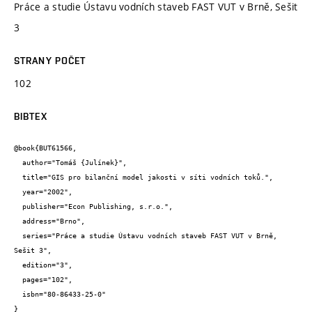
Práce a studie Ústavu vodních staveb FAST VUT v Brně, Sešit
3
STRANY POČET
102
BIBTEX
@book{BUT61566,

  author="Tomáš {Julínek}",

  title="GIS pro bilanční model jakosti v síti vodních toků.",

  year="2002",

  publisher="Econ Publishing, s.r.o.",

  address="Brno",

  series="Práce a studie Ústavu vodních staveb FAST VUT v Brně, 
Sešit 3",

  edition="3",

  pages="102",

  isbn="80-86433-25-0"

}