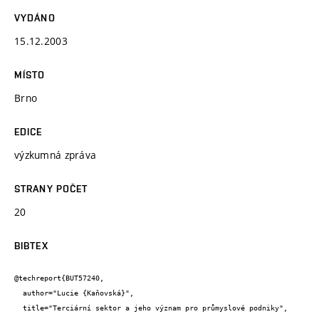
VYDÁNO
15.12.2003
MÍSTO
Brno
EDICE
výzkumná zpráva
STRANY POČET
20
BIBTEX
@techreport{BUT57240,

  author="Lucie {Kaňovská}",

  title="Terciární sektor a jeho význam pro průmyslové podniky",
