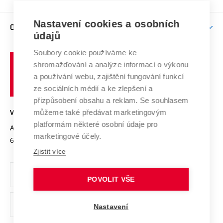
Brno
Podpora excelence
Závěrečné práce
Studium bez bariér
Zpracování osobních údajů uchazečů o studium
Firemní spolupráce
Nastavení cookies a osobních
Mezinárodní vědecká rada
O UNIVERZITĚ
Doktorské studium
Podpora podnikání
E-přihláška
údajů
Zahraniční spolupráce
Systém zajišťování kvality výzkumu
Profil univerzity
Soubory cookie používáme ke
Spolupráce se školami
Vysoké
Výzkumné infrastruktury
shromažďování a analýze informací o výkonu
Udržitelná univerzita
učení
Služby univerzity
Transfer znalostí
a používání webu, zajištění fungování funkcí
technické
Podnikavá univerzita / ContriBUTe
Mezinárodní dohody
ze sociálních médií a ke zlepšení a
Open Science
v
Bezpečná univerzita
přizpůsobení obsahu a reklam. Se souhlasem
Univerzitní sítě
Brně
Projekty
můžeme také předávat marketingovým
VYSOKÉ UČENÍ TECHNICKÉ V BRNĚ
Vyznamenání
platformám některé osobní údaje pro
Projekty ze strukturálních fondů
Antonínská 548/1
www.vut.cz
marketingové účely.
Organizační struktura
602 00 Brno
vut@vutbr.cz
Specifický výzkum
Zjistit více
Úřední deska
Ochrana osobních údajů
POVOLIT VŠE
(externí
Pracovní příležitosti
Nastavení
odkaz)
Podpora a rozvoj zaměstnanců a studujících