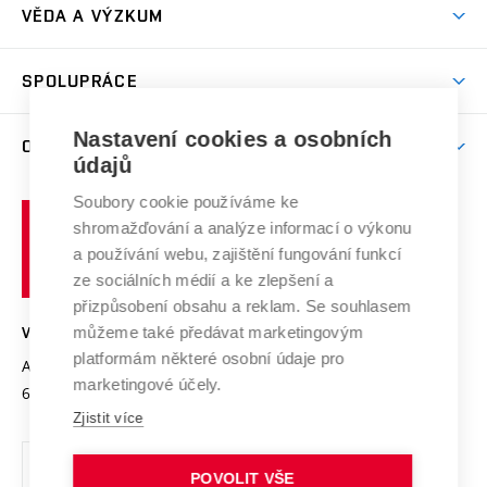
Dny otevřených dveří
VĚDA A VÝZKUM
Sport na VUT
(externí
Studijní programy
Poplatky za studium
Uznání zahraničního vzdělání
Knihovny
Aktivity pro juniory
Studentský život
odkaz)
Věda a výzkum na VUT
Harmonogram akademického roku
Zpracování osobních údajů studentů
Sociální bezpečí
SPOLUPRÁCE
Celoživotní vzdělávání
Brno
Podpora excelence
Závěrečné práce
Studium bez bariér
Zpracování osobních údajů uchazečů o studium
Firemní spolupráce
Nastavení cookies a osobních
Mezinárodní vědecká rada
O UNIVERZITĚ
Doktorské studium
Podpora podnikání
E-přihláška
údajů
Zahraniční spolupráce
Systém zajišťování kvality výzkumu
Profil univerzity
Soubory cookie používáme ke
Spolupráce se školami
Vysoké
Výzkumné infrastruktury
shromažďování a analýze informací o výkonu
Udržitelná univerzita
učení
Služby univerzity
Transfer znalostí
a používání webu, zajištění fungování funkcí
technické
Podnikavá univerzita / ContriBUTe
Mezinárodní dohody
ze sociálních médií a ke zlepšení a
Open Science
v
Bezpečná univerzita
přizpůsobení obsahu a reklam. Se souhlasem
Univerzitní sítě
Brně
Projekty
můžeme také předávat marketingovým
VYSOKÉ UČENÍ TECHNICKÉ V BRNĚ
Vyznamenání
platformám některé osobní údaje pro
Projekty ze strukturálních fondů
Antonínská 548/1
www.vut.cz
marketingové účely.
Organizační struktura
602 00 Brno
vut@vutbr.cz
Specifický výzkum
Zjistit více
Úřední deska
Ochrana osobních údajů
POVOLIT VŠE