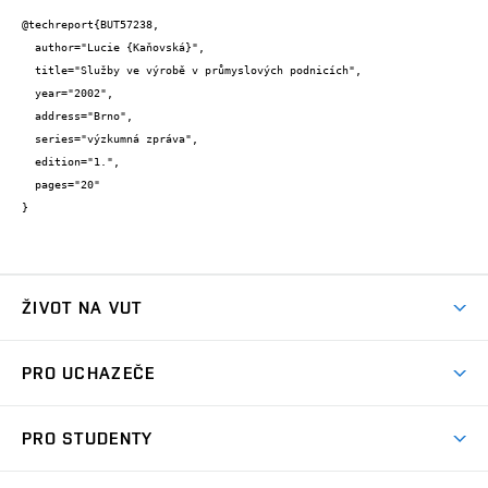
@techreport{BUT57238,

  author="Lucie {Kaňovská}",

  title="Služby ve výrobě v průmyslových podnicích",

  year="2002",

  address="Brno",

  series="výzkumná zpráva",

  edition="1.",

  pages="20"

}
ŽIVOT NA VUT
Atmosféra VUT
PRO UCHAZEČE
Prostory školy
Proč na VUT
Koleje
PRO STUDENTY
Studijní programy
Stravování
Předměty
Studijní předpisy
Studium a stáže v zahraničí
Stipendia