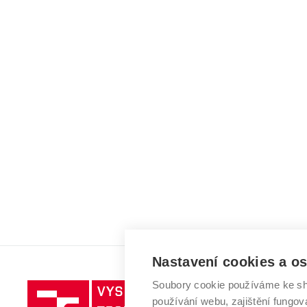
Nastavení cookies a o
Soubory cookie používáme ke sh
Vysoké
používání webu, zajištění fungová
učení