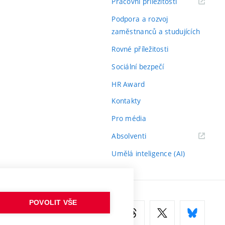
(externí
Pracovní příležitosti
odkaz)
Podpora a rozvoj
zaměstnanců a studujících
Rovné příležitosti
Sociální bezpečí
HR Award
Kontakty
Pro média
(externí
Absolventi
odkaz)
Umělá inteligence (AI)
POVOLIT VŠE