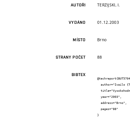
TERZIJSKI, I.
AUTOŘI
01.12.2003
VYDÁNO
Brno
MÍSTO
88
STRANY POČET
BIBTEX
@techreport{BUT5704
  author="Ivailo {Terzijski}",

  title="Vysokohodnotné betony pro hybridní mostní konstrukce",

  year="2003",

  address="Brno",

  pages="88"

}