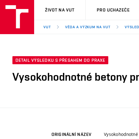
VUT
ŽIVOT NA VUT
PRO UCHAZEČE
VUT
VĚDA A VÝZKUM NA VUT
VÝSLED
DETAIL VÝSLEDKU S PŘESAHEM DO PRAXE
Vysokohodnotné betony pr
Vysokohodnotné 
ORIGINÁLNÍ NÁZEV