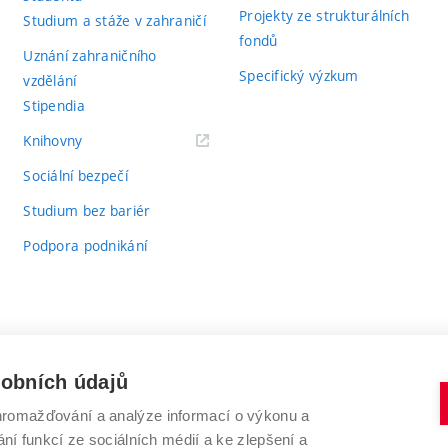
Projekty ze strukturálních
Studium a stáže v zahraničí
fondů
Uznání zahraničního
Specifický výzkum
vzdělání
Stipendia
(externí
Knihovny
odkaz)
Sociální bezpečí
Studium bez bariér
Podpora podnikání
sobních údajů
romažďování a analýze informací o výkonu a
VYSOKÉ UČENÍ TECHNICKÉ V BRNĚ
ní funkcí ze sociálních médií a ke zlepšení a