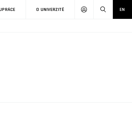
PŘIHLÁSIT
HLEDAT
UPRÁCE
O UNIVERZITĚ
EN
SE