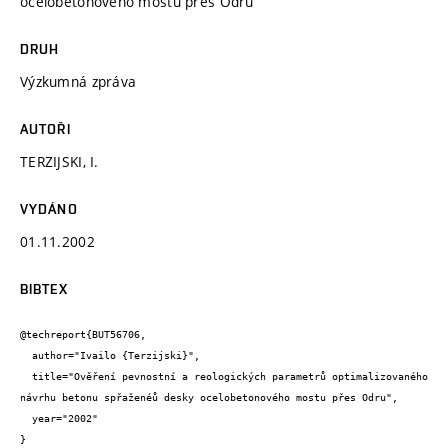
ocelobetonového mostu přes Odru
DRUH
Výzkumná zpráva
AUTOŘI
TERZIJSKI, I.
VYDÁNO
01.11.2002
BIBTEX
@techreport{BUT56706,

  author="Ivailo {Terzijski}",

  title="Ověření pevnostní a reologických parametrů optimalizovaného 
návrhu betonu spřaženéů desky ocelobetonového mostu přes Odru",

  year="2002"

}