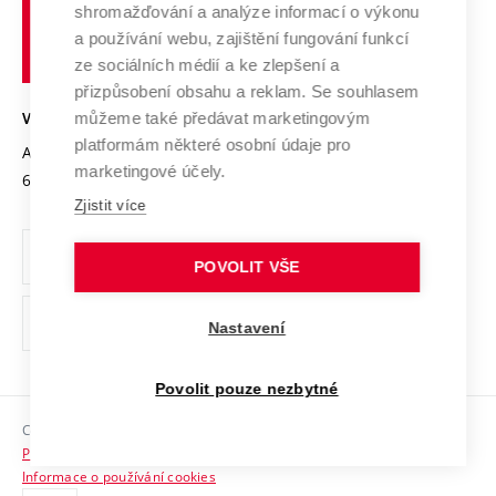
shromažďování a analýze informací o výkonu
Udržitelná univerzita
učení
Služby univerzity
Transfer znalostí
a používání webu, zajištění fungování funkcí
technické
Podnikavá univerzita / ContriBUTe
Mezinárodní dohody
ze sociálních médií a ke zlepšení a
Open Science
v
Bezpečná univerzita
přizpůsobení obsahu a reklam. Se souhlasem
Univerzitní sítě
Brně
Projekty
můžeme také předávat marketingovým
VYSOKÉ UČENÍ TECHNICKÉ V BRNĚ
Vyznamenání
platformám některé osobní údaje pro
Projekty ze strukturálních fondů
Antonínská 548/1
www.vut.cz
marketingové účely.
Organizační struktura
602 00 Brno
vut@vutbr.cz
Specifický výzkum
Zjistit více
Úřední deska
Ochrana osobních údajů
POVOLIT VŠE
(externí
Pracovní příležitosti
Nastavení
odkaz)
Podpora a rozvoj zaměstnanců a studujících
Povolit pouze nezbytné
Rovné příležitosti
Copyright © 2026 VUT
Sociální bezpečí
Prohlášení o přístupnosti
HR Award
Informace o používání cookies