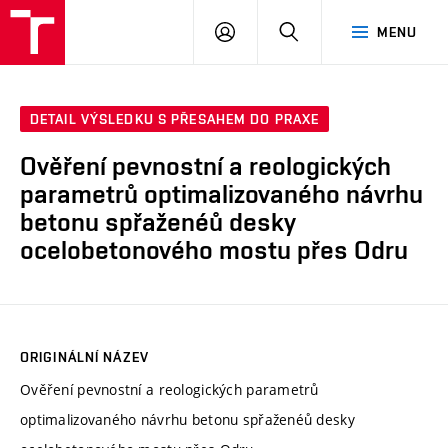
VUT
PŘIHLÁSIT
HLEDAT
MENU
SE
DETAIL VÝSLEDKU S PŘESAHEM DO PRAXE
Ověření pevnostní a reologických
parametrů optimalizovaného návrhu
betonu spřaženéů desky
ocelobetonového mostu přes Odru
ORIGINÁLNÍ NÁZEV
Ověření pevnostní a reologických parametrů
optimalizovaného návrhu betonu spřaženéů desky