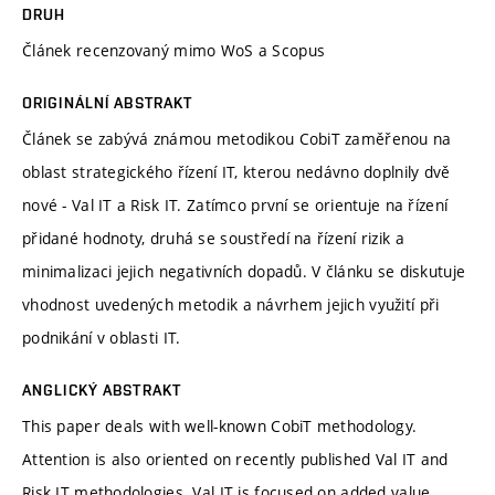
DRUH
Článek recenzovaný mimo WoS a Scopus
ORIGINÁLNÍ ABSTRAKT
Článek se zabývá známou metodikou CobiT zaměřenou na
oblast strategického řízení IT, kterou nedávno doplnily dvě
nové - Val IT a Risk IT. Zatímco první se orientuje na řízení
přidané hodnoty, druhá se soustředí na řízení rizik a
minimalizaci jejich negativních dopadů. V článku se diskutuje
vhodnost uvedených metodik a návrhem jejich využití při
podnikání v oblasti IT.
ANGLICKÝ ABSTRAKT
This paper deals with well-known CobiT methodology.
Attention is also oriented on recently published Val IT and
Risk IT methodologies. Val IT is focused on added value