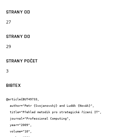
STRANY OD
27
STRANY DO
29
STRANY POČET
3
BIBTEX
@article{BUT49733,

  author="Petr {Svojanovský} and Luděk {Novák}",

  title="Přehled metodik pro strategické řízení IT",

  journal="Professional Computing",

  year="2009",

  volume="10",
