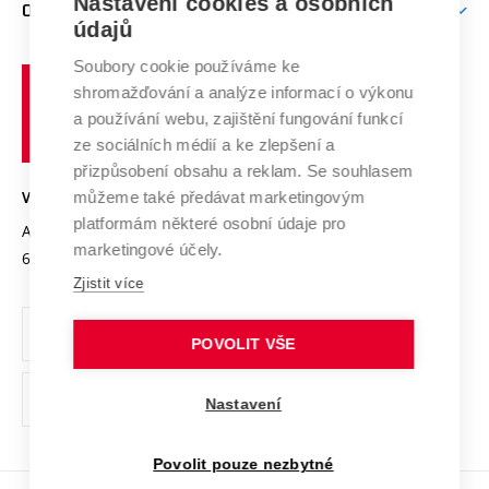
Nastavení cookies a osobních
Mezinárodní vědecká rada
O UNIVERZITĚ
Doktorské studium
Podpora podnikání
E-přihláška
údajů
Zahraniční spolupráce
Systém zajišťování kvality výzkumu
Profil univerzity
Soubory cookie používáme ke
Spolupráce se školami
Vysoké
Výzkumné infrastruktury
shromažďování a analýze informací o výkonu
Udržitelná univerzita
učení
Služby univerzity
Transfer znalostí
a používání webu, zajištění fungování funkcí
technické
Podnikavá univerzita / ContriBUTe
Mezinárodní dohody
ze sociálních médií a ke zlepšení a
Open Science
v
Bezpečná univerzita
přizpůsobení obsahu a reklam. Se souhlasem
Univerzitní sítě
Brně
Projekty
můžeme také předávat marketingovým
VYSOKÉ UČENÍ TECHNICKÉ V BRNĚ
Vyznamenání
platformám některé osobní údaje pro
Projekty ze strukturálních fondů
Antonínská 548/1
www.vut.cz
marketingové účely.
Organizační struktura
602 00 Brno
vut@vutbr.cz
Specifický výzkum
Zjistit více
Úřední deska
Ochrana osobních údajů
POVOLIT VŠE
(externí
Pracovní příležitosti
Nastavení
odkaz)
Podpora a rozvoj zaměstnanců a studujících
Povolit pouze nezbytné
Rovné příležitosti