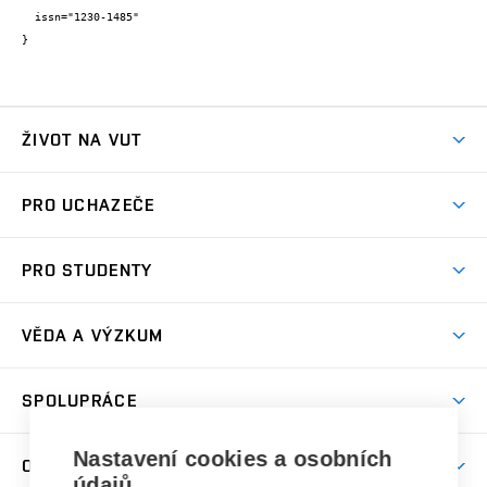
  issn="1230-1485"

}
ŽIVOT NA VUT
Atmosféra VUT
PRO UCHAZEČE
Prostory školy
Proč na VUT
Koleje
PRO STUDENTY
Studijní programy
Stravování
Předměty
Studijní předpisy
Studium a stáže v zahraničí
Stipendia
Dny otevřených dveří
VĚDA A VÝZKUM
Sport na VUT
(externí
Studijní programy
Poplatky za studium
Uznání zahraničního vzdělání
Knihovny
Aktivity pro juniory
Studentský život
odkaz)
Věda a výzkum na VUT
Harmonogram akademického roku
Zpracování osobních údajů studentů
Sociální bezpečí
SPOLUPRÁCE
Celoživotní vzdělávání
Brno
Podpora excelence
Závěrečné práce
Studium bez bariér
Zpracování osobních údajů uchazečů o studium
Firemní spolupráce
Nastavení cookies a osobních
Mezinárodní vědecká rada
O UNIVERZITĚ
Doktorské studium
Podpora podnikání
E-přihláška
údajů
Zahraniční spolupráce