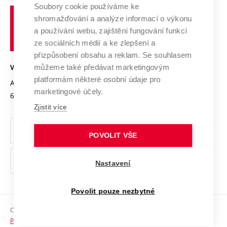
Profil univerzity
Soubory cookie používáme ke
Spolupráce se školami
Vysoké
Výzkumné infrastruktury
shromažďování a analýze informací o výkonu
Udržitelná univerzita
učení
Služby univerzity
Transfer znalostí
a používání webu, zajištění fungování funkcí
technické
Podnikavá univerzita / ContriBUTe
Mezinárodní dohody
ze sociálních médií a ke zlepšení a
Open Science
v
Bezpečná univerzita
přizpůsobení obsahu a reklam. Se souhlasem
Univerzitní sítě
Brně
Projekty
můžeme také předávat marketingovým
VYSOKÉ UČENÍ TECHNICKÉ V BRNĚ
Vyznamenání
platformám některé osobní údaje pro
Projekty ze strukturálních fondů
Antonínská 548/1
www.vut.cz
marketingové účely.
Organizační struktura
602 00 Brno
vut@vutbr.cz
Specifický výzkum
Zjistit více
Úřední deska
Ochrana osobních údajů
POVOLIT VŠE
(externí
Pracovní příležitosti
Nastavení
odkaz)
Podpora a rozvoj zaměstnanců a studujících
Povolit pouze nezbytné
Rovné příležitosti
Copyright © 2026 VUT
Sociální bezpečí
Prohlášení o přístupnosti