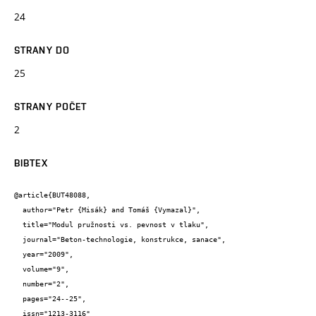
24
STRANY DO
25
STRANY POČET
2
BIBTEX
@article{BUT48088,

  author="Petr {Misák} and Tomáš {Vymazal}",

  title="Modul pružnosti vs. pevnost v tlaku",

  journal="Beton-technologie, konstrukce, sanace",

  year="2009",

  volume="9",

  number="2",

  pages="24--25",

  issn="1213-3116"
