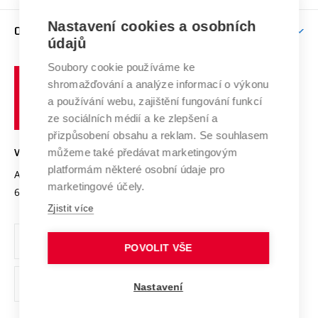
Podpora excelence
Závěrečné práce
Studium bez bariér
Zpracování osobních údajů uchazečů o studium
Firemní spolupráce
Nastavení cookies a osobních
Mezinárodní vědecká rada
O UNIVERZITĚ
Doktorské studium
Podpora podnikání
E-přihláška
údajů
Zahraniční spolupráce
Systém zajišťování kvality výzkumu
Profil univerzity
Soubory cookie používáme ke
Spolupráce se školami
Vysoké
Výzkumné infrastruktury
shromažďování a analýze informací o výkonu
Udržitelná univerzita
učení
Služby univerzity
Transfer znalostí
a používání webu, zajištění fungování funkcí
technické
Podnikavá univerzita / ContriBUTe
Mezinárodní dohody
ze sociálních médií a ke zlepšení a
Open Science
v
Bezpečná univerzita
přizpůsobení obsahu a reklam. Se souhlasem
Univerzitní sítě
Brně
Projekty
můžeme také předávat marketingovým
VYSOKÉ UČENÍ TECHNICKÉ V BRNĚ
Vyznamenání
platformám některé osobní údaje pro
Projekty ze strukturálních fondů
Antonínská 548/1
www.vut.cz
marketingové účely.
Organizační struktura
602 00 Brno
vut@vutbr.cz
Specifický výzkum
Zjistit více
Úřední deska
Ochrana osobních údajů
POVOLIT VŠE
(externí
Pracovní příležitosti
Nastavení
odkaz)
Podpora a rozvoj zaměstnanců a studujících