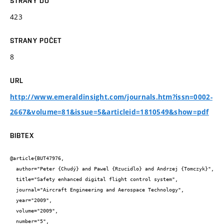
STRANY DO
423
STRANY POČET
8
URL
http://www.emeraldinsight.com/journals.htm?issn=0002-
2667&volume=81&issue=5&articleid=1810549&show=pdf
BIBTEX
@article{BUT47976,

  author="Peter {Chudý} and Pawel {Rzucidlo} and Andrzej {Tomczyk}",

  title="Safety enhanced digital flight control system",

  journal="Aircraft Engineering and Aerospace Technology",

  year="2009",

  volume="2009",

  number="5",
