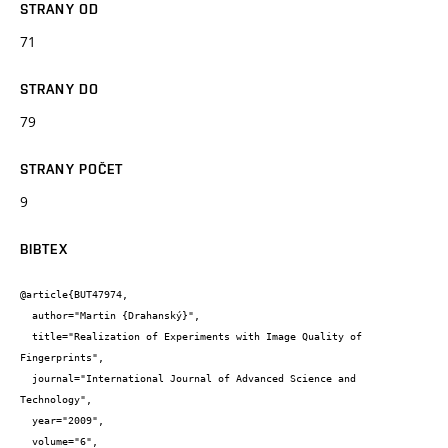
STRANY OD
71
STRANY DO
79
STRANY POČET
9
BIBTEX
@article{BUT47974,

  author="Martin {Drahanský}",

  title="Realization of Experiments with Image Quality of 
Fingerprints",

  journal="International Journal of Advanced Science and 
Technology",

  year="2009",

  volume="6",
