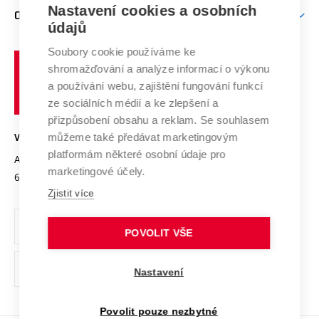
Firemní spolupráce
Nastavení cookies a osobních
Mezinárodní vědecká rada
O UNIVERZITĚ
Doktorské studium
Podpora podnikání
E-přihláška
údajů
Zahraniční spolupráce
Systém zajišťování kvality výzkumu
Profil univerzity
Soubory cookie používáme ke
Spolupráce se školami
Vysoké
Výzkumné infrastruktury
shromažďování a analýze informací o výkonu
Udržitelná univerzita
učení
Služby univerzity
Transfer znalostí
a používání webu, zajištění fungování funkcí
technické
Podnikavá univerzita / ContriBUTe
Mezinárodní dohody
ze sociálních médií a ke zlepšení a
Open Science
v
Bezpečná univerzita
přizpůsobení obsahu a reklam. Se souhlasem
Univerzitní sítě
Brně
Projekty
můžeme také předávat marketingovým
VYSOKÉ UČENÍ TECHNICKÉ V BRNĚ
Vyznamenání
platformám některé osobní údaje pro
Projekty ze strukturálních fondů
Antonínská 548/1
www.vut.cz
marketingové účely.
Organizační struktura
602 00 Brno
vut@vutbr.cz
Specifický výzkum
Zjistit více
Úřední deska
Ochrana osobních údajů
POVOLIT VŠE
(externí
Pracovní příležitosti
Nastavení
odkaz)
Podpora a rozvoj zaměstnanců a studujících
Povolit pouze nezbytné
Rovné příležitosti