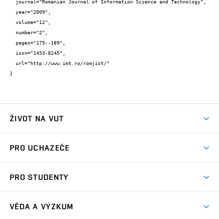
  journal="Romanian Journal of Information Science and Technology",

  year="2009",

  volume="12",

  number="2",

  pages="175--189",

  issn="1453-8245",

  url="http://www.imt.ro/romjist/"

}
ŽIVOT NA VUT
Atmosféra VUT
PRO UCHAZEČE
Prostory školy
Proč na VUT
Koleje
PRO STUDENTY
Studijní programy
Stravování
Předměty
Studijní předpisy
Studium a stáže v zahraničí
Stipendia
Dny otevřených dveří
VĚDA A VÝZKUM
Sport na VUT
(externí
Studijní programy
Poplatky za studium
Uznání zahraničního vzdělání
Knihovny