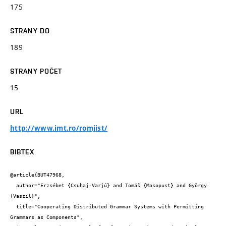
175
STRANY DO
189
STRANY POČET
15
URL
http://www.imt.ro/romjist/
BIBTEX
@article{BUT47968,

  author="Erzsébet {Csuhaj-Varjú} and Tomáš {Masopust} and György 
{Vaszil}",

  title="Cooperating Distributed Grammar Systems with Permitting 
Grammars as Components",
