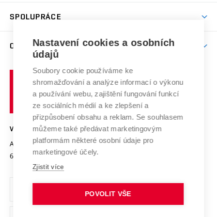
Aktivity pro juniory
Studentský život
odkaz)
Věda a výzkum na VUT
Harmonogram akademického roku
Zpracování osobních údajů studentů
Sociální bezpečí
SPOLUPRÁCE
Celoživotní vzdělávání
Brno
Podpora excelence
Závěrečné práce
Studium bez bariér
Zpracování osobních údajů uchazečů o studium
Firemní spolupráce
Nastavení cookies a osobních
Mezinárodní vědecká rada
O UNIVERZITĚ
Doktorské studium
Podpora podnikání
E-přihláška
údajů
Zahraniční spolupráce
Systém zajišťování kvality výzkumu
Profil univerzity
Soubory cookie používáme ke
Spolupráce se školami
Vysoké
Výzkumné infrastruktury
shromažďování a analýze informací o výkonu
Udržitelná univerzita
učení
Služby univerzity
Transfer znalostí
a používání webu, zajištění fungování funkcí
technické
Podnikavá univerzita / ContriBUTe
Mezinárodní dohody
ze sociálních médií a ke zlepšení a
Open Science
v
Bezpečná univerzita
přizpůsobení obsahu a reklam. Se souhlasem
Univerzitní sítě
Brně
Projekty
můžeme také předávat marketingovým
VYSOKÉ UČENÍ TECHNICKÉ V BRNĚ
Vyznamenání
platformám některé osobní údaje pro
Projekty ze strukturálních fondů
Antonínská 548/1
www.vut.cz
marketingové účely.
Organizační struktura
602 00 Brno
vut@vutbr.cz
Specifický výzkum
Zjistit více
Úřední deska
Ochrana osobních údajů
POVOLIT VŠE
(externí
Pracovní příležitosti