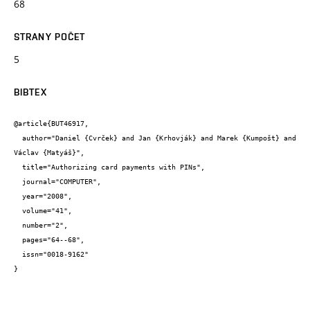
68
STRANY POČET
5
BIBTEX
@article{BUT46917,

  author="Daniel {Cvrček} and Jan {Krhovják} and Marek {Kumpošt} and 
Václav {Matyáš}",

  title="Authorizing card payments with PINs",

  journal="COMPUTER",

  year="2008",

  volume="41",

  number="2",

  pages="64--68",

  issn="0018-9162"

}