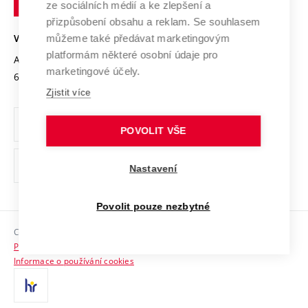
Mezinárodní dohody
ze sociálních médií a ke zlepšení a
Open Science
v
Bezpečná univerzita
přizpůsobení obsahu a reklam. Se souhlasem
Univerzitní sítě
Brně
Projekty
můžeme také předávat marketingovým
VYSOKÉ UČENÍ TECHNICKÉ V BRNĚ
Vyznamenání
platformám některé osobní údaje pro
Projekty ze strukturálních fondů
Antonínská 548/1
www.vut.cz
marketingové účely.
Organizační struktura
602 00 Brno
vut@vutbr.cz
Specifický výzkum
Zjistit více
Úřední deska
Ochrana osobních údajů
POVOLIT VŠE
(externí
Pracovní příležitosti
Nastavení
odkaz)
Podpora a rozvoj zaměstnanců a studujících
Povolit pouze nezbytné
Rovné příležitosti
Copyright © 2026 VUT
Sociální bezpečí
Prohlášení o přístupnosti
HR Award
Informace o používání cookies
Kontakty