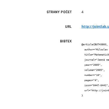
4
STRANY POČET
http://jointlab.
URL
BIBTEX
@article{BUT43803,

  author="Miloslav {Druckmüller} and Martin {Antoš} and Hana {Druckmüllerová}",

  title="Matematické metody vizualizace sluneční koróny",

  journal="Jemná mechanika a optika",

  year="2005",

  volume="2005",

  number="10",

  pages="4",

  issn="0447-6441",

  url="http://jointlab.upol.cz/jointlab/archive/jmo-2005-10.pdf"

}