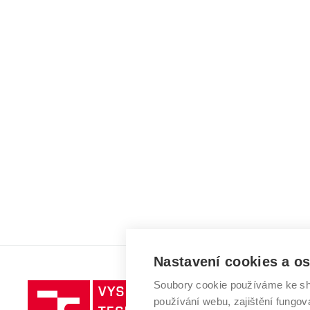
Nastavení cookies a o
Soubory cookie používáme ke sh
Vysoké
používání webu, zajištění fungová
učení