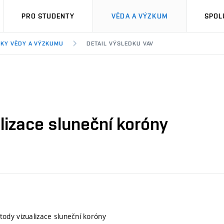
PRO STUDENTY
VĚDA A VÝZKUM
SPOL
KY VĚDY A VÝZKUMU
DETAIL VÝSLEDKU VAV
izace sluneční koróny
ody vizualizace sluneční koróny