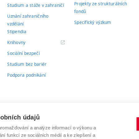
Projekty ze strukturálních
Studium a stáže v zahraničí
fondů
Uznání zahraničního
Specifický výzkum
vzdělání
Stipendia
(externí
Knihovny
odkaz)
Sociální bezpečí
Studium bez bariér
Podpora podnikání
sobních údajů
romažďování a analýze informací o výkonu a
VYSOKÉ UČENÍ TECHNICKÉ V BRNĚ
ní funkcí ze sociálních médií a ke zlepšení a