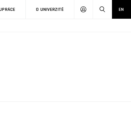
PŘIHLÁSIT
HLEDAT
UPRÁCE
O UNIVERZITĚ
EN
SE